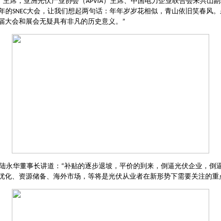
）主席，亚洲光伏产业协会（
）主席、中国电力企业联合会朱共山副
APVIA
年的
大会，让我们想起两句话：年年岁岁花相似，青山依旧笑春风。
SNEC
届大会和展会无疑具有非凡的历史意义。
”
陆永华董事长讲道：
补贴的逐步退坡，平价的到来，倒逼光伏企业，倒
“
优化、资源储备、海外市场，等将是光伏从业者在新形势下需要关注的重