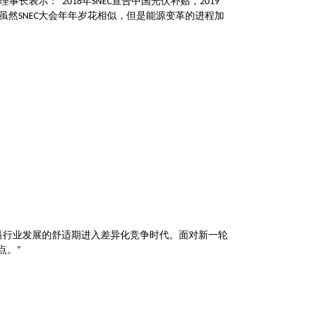
理事长表示：
年
宣告中国光伏补贴，
“2018
SNEC
2019
虽然
大会年年岁花相似，但是能源变革的进程加
SNEC
逼行业发展的舒适期进入差异化竞争时代。面对新一轮
点。
”