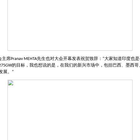
会主席
先生也对大会开幕发表祝贺致辞：
大家知道印度也是
Pranav MEHTA
“
的目标，我也想说的是，在我们的新兴市场中，包括巴西、墨西哥
275GW
发展。
”