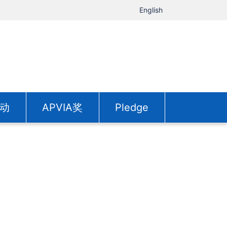
English
动
APVIA奖
Pledge