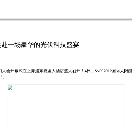
，共赴一场豪华的光伏科技盛宴
海
大会开幕式在上海浦东嘉里大酒店盛大召开！
日，
国际太阳
)
4
SNEC2019
球
。
”