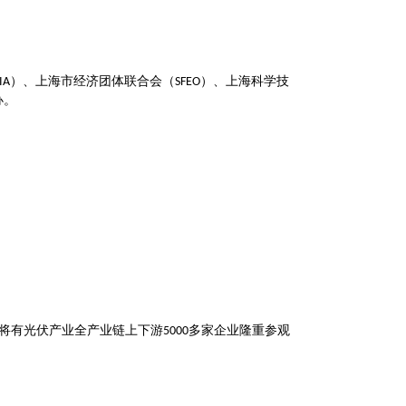
）、上海市经济团体联合会（
）、上海科学技
IA
SFEO
办。
将有光伏产业全产业链上下游
多家企业隆重参观
5000