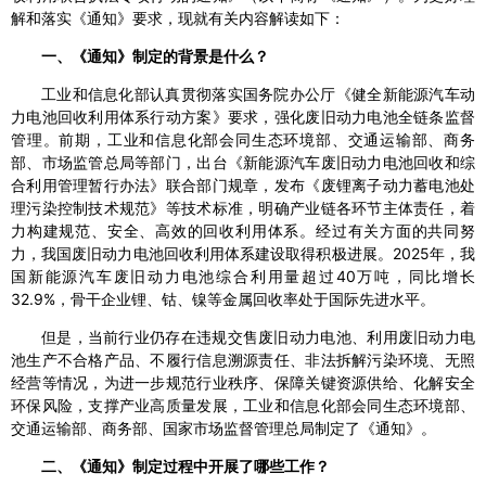
解和落实《通知》要求，现就有关内容解读如下：
一、《通知》制定的背景是什么？
工业和信息化部认真贯彻落实国务院办公厅《健全新能源汽车动
力电池回收利用体系行动方案》要求，强化废旧动力电池全链条监督
管理。前期，工业和信息化部会同生态环境部、交通运输部、商务
部、市场监管总局等部门，出台《新能源汽车废旧动力电池回收和综
合利用管理暂行办法》联合部门规章，发布《废锂离子动力蓄电池处
理污染控制技术规范》等技术标准，明确产业链各环节主体责任，着
力构建规范、安全、高效的回收利用体系。经过有关方面的共同努
力，我国废旧动力电池回收利用体系建设取得积极进展。2025年，我
国新能源汽车废旧动力电池综合利用量超过40万吨，同比增长
32.9%，骨干企业锂、钴、镍等金属回收率处于国际先进水平。
但是，当前行业仍存在违规交售废旧动力电池、利用废旧动力电
池生产不合格产品、不履行信息溯源责任、非法拆解污染环境、无照
经营等情况，为进一步规范行业秩序、保障关键资源供给、化解安全
环保风险，支撑产业高质量发展，工业和信息化部会同生态环境部、
交通运输部、商务部、国家市场监督管理总局制定了《通知》。
二、《通知》制定过程中开展了哪些工作？