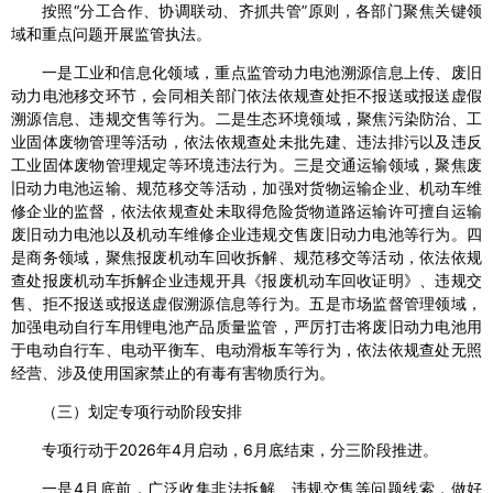
按照“分工合作、协调联动、齐抓共管”原则，各部门聚焦关键领
域和重点问题开展监管执法。
一是工业和信息化领域，重点监管动力电池溯源信息上传、废旧
动力电池移交环节，会同相关部门依法依规查处拒不报送或报送虚假
溯源信息、违规交售等行为。二是生态环境领域，聚焦污染防治、工
业固体废物管理等活动，依法依规查处未批先建、违法排污以及违反
工业固体废物管理规定等环境违法行为。三是交通运输领域，聚焦废
旧动力电池运输、规范移交等活动，加强对货物运输企业、机动车维
修企业的监督，依法依规查处未取得危险货物道路运输许可擅自运输
废旧动力电池以及机动车维修企业违规交售废旧动力电池等行为。四
是商务领域，聚焦报废机动车回收拆解、规范移交等活动，依法依规
查处报废机动车拆解企业违规开具《报废机动车回收证明》、违规交
售、拒不报送或报送虚假溯源信息等行为。五是市场监督管理领域，
加强电动自行车用锂电池产品质量监管，严厉打击将废旧动力电池用
于电动自行车、电动平衡车、电动滑板车等行为，依法依规查处无照
经营、涉及使用国家禁止的有毒有害物质行为。
（三）划定专项行动阶段安排
专项行动于2026年4月启动，6月底结束，分三阶段推进。
一是4月底前，广泛收集非法拆解、违规交售等问题线索，做好