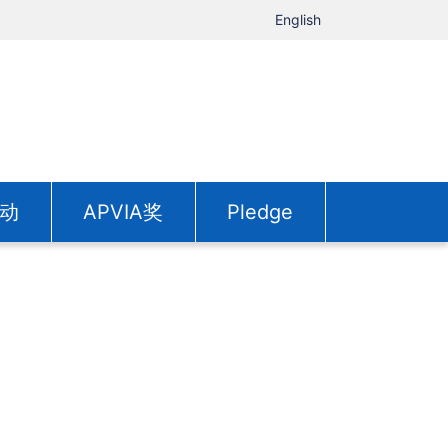
English
动
APVIA奖
Pledge