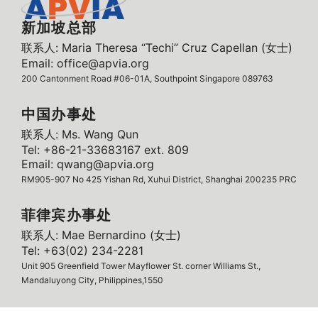
新加坡总部
联系人: Maria Theresa “Techi” Cruz Capellan (女士)
Email: office@apvia.org
200 Cantonment Road #06-01A, Southpoint Singapore 089763
中国办事处
联系人: Ms. Wang Qun
Tel: +86-21-33683167 ext. 809
Email: qwang@apvia.org
RM905-907 No 425 Yishan Rd, Xuhui District, Shanghai 200235 PRC
菲律宾办事处
联系人: Mae Bernardino (女士)
Tel: +63(02) 234-2281
Unit 905 Greenfield Tower Mayflower St. corner Williams St.,
Mandaluyong City, Philippines,1550