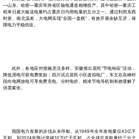
—山东、哈密—重庆等跨省区输电通道相继投产。其中哈密—重庆工
程单日最大输送电量约占重庆日均用电量的五分之一。通过利用东西
时差、南北温差，大电网实现“全国一盘棋”，有效开展余缺互济，保
障电力平稳供应。
此外，各地应对措施灵活多样。安徽推出居民“节电响应”活动，
降低用电可获电费奖励；四川试点居民小区虚拟电厂，车主在高峰时
段向电网放电可享免费充电。分时电价、精准节电等机制有效缓解了
供需紧张。
我国电力发展的步伐从未停歇。从1949年全年发电量仅43亿千
瓦时，到2024年预计突破10万亿千瓦时，占全球总发电量约三分之