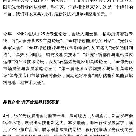
的是科学大会，我们本届的大会是一个非常好的机会，对于全球的太
阳能光伏行业的从业者、科学家、学界和业界来说，这是一个绝佳的
平台，我们可以来共同探讨最新的技术进展和应用前景。”
今年，
SNEC
组织了
场专业论坛，会场大咖云集，精彩演讲睿智专
25
业。除“大会开幕式
主题论坛”、“全球绿色能源领袖对话”、“光伏科
&
学家大会”、“全球绿色能源与光伏金融峰会”
及主题为“光伏智能制
,
造”、“高效太阳电池、辅材及相关技术”、“系统平衡部件与电站高效
运维”的产业技术论坛，以及“石墨烯光电应用高峰论坛”、“全球光伏
市场展望与发展策略论坛”、“第三届能源互联网技术与应用高峰论
坛”等专注应用市场的研讨会外，同期还将举办“国际储能和氢能及燃
料电池工程技术大会”。
品牌企业
近万款精品精彩亮相
4
日，
光伏展览会将隆重开幕。展览现场，人潮涌动，新品发布会
SNEC
络绎不绝，展现出科技创新之力。本次展会，顺应行业发展需求，满
足了企业推广品牌，展示创意成果的愿望，很好的推动了光伏朝向更