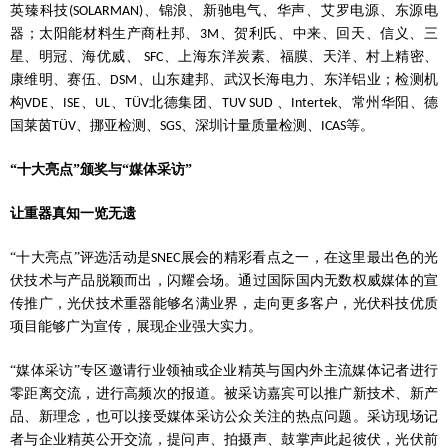
英臻科技
、锦浪、新驰电气、华声、艾罗电源、东源电
(SOLARMAN)
器；太阳能材料生产商杜邦、
、贺利氏、中来、回天、信义、三
3M
星、明冠、海优威、
、上海东洋炭素、福膜、天洋、村上精密、
SFC
康维明、赛伍、
、山东建邦、武汉长海电力、东洋铝业；检测机
DSM
构
、
、
、
北德集团、
、
、常州华阳、德
VDE
ISE
UL
TÜV
TUV SUD
Intertek
国莱茵
、挪亚检测、
、深圳计量质量检测、
等。
TÜV
SGS
ICAS
“十大亮点”颁奖与“媒体采访”
让重器真知一览无遗
“十大亮点”评选活动是
展会的精彩看点之一，在这里最出色的光
SNEC
伏技术与产品脱颖而出，闪耀会场。通过国际国内无数权威媒体的宣
传推广，光伏技术重器能够名满业界，走向更多客户，光伏科技优质
项目能够广为宣传，展现企业强大实力。
“媒体采访”专区邀请行业领袖或企业精英与国内外主流媒体记者进行
零距离交流，进行高频次的报道。被采访嘉宾可以推广新技术、新产
品、新理念，也可以接受媒体采访公众关注的热点问题。采访现场记
者与企业精英公开交流，提问声、拍摄声、鼓掌声此起彼伏，光伏前