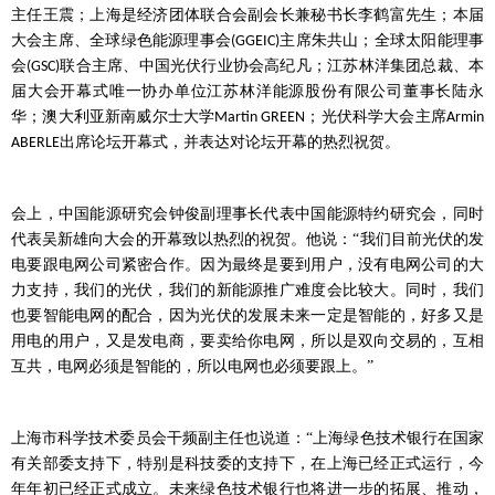
主任王震；上海是经济团体联合会副会长兼秘书长李鹤富先生；本届
大会主席、全球绿色能源理事会
主席朱共山；全球太阳能理事
(GGEIC)
会
联合主席、中国光伏行业协会高纪凡；江苏林洋集团总裁、本
(GSC)
届大会开幕式唯一协办单位江苏林洋能源股份有限公司董事长陆永
华；澳大利亚新南威尔士大学
；光伏科学大会主席
Martin GREEN
Armin
出席论坛开幕式，并表达对论坛开幕的热烈祝贺。
ABERLE
会上，中国能源研究会钟俊副理事长代表中国能源特约研究会，同时
代表吴新雄向大会的开幕致以热烈的祝贺。他说：
“我们目前光伏的发
电要跟电网公司紧密合作。因为最终是要到用户，没有电网公司的大
力支持，我们的光伏，我们的新能源推广难度会比较大。同时，我们
也要智能电网的配合，因为光伏的发展未来一定是智能的，好多又是
用电的用户，又是发电商，要卖给你电网，所以是双向交易的，互相
互共，电网必须是智能的，所以电网也必须要跟上。”
上海市科学技术委员会干频副主任也说道：
“上海绿色技术银行在国家
有关部委支持下，特别是科技委的支持下，在上海已经正式运行，今
年年初已经正式成立。未来绿色技术银行也将进一步的拓展、推动，