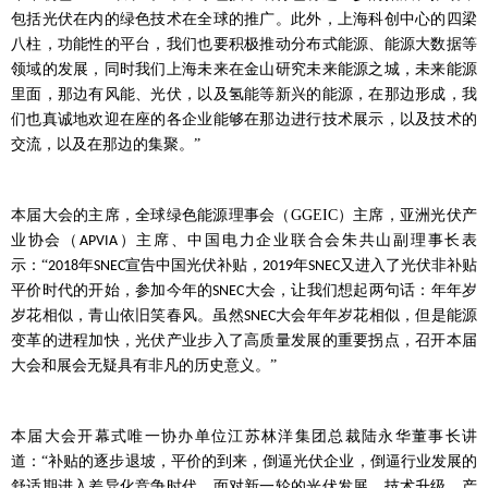
包括光伏在内的绿色技术在全球的推广。此外，上海科创中心的四梁
八柱，功能性的平台，我们也要积极推动分布式能源、能源大数据等
领域的发展，同时我们上海未来在金山研究未来能源之城，未来能源
里面，那边有风能、光伏，以及氢能等新兴的能源，在那边形成，我
们也真诚地欢迎在座的各企业能够在那边进行技术展示，以及技术的
交流，以及在那边的集聚。”
本届大会的主席，全球绿色能源理事会（
GGEIC
）主席，亚洲光伏产
业协会（
）主席、中国电力企业联合会朱共山副理事长表
APVIA
示：“
年
宣告中国光伏补贴，
年
又进入了光伏非补贴
2018
SNEC
2019
SNEC
平价时代的开始，参加今年的
大会，让我们想起两句话：年年岁
SNEC
岁花相似，青山依旧笑春风。虽然
大会年年岁花相似，但是能源
SNEC
变革的进程加快，光伏产业步入了高质量发展的重要拐点，召开本届
大会和展会无疑具有非凡的历史意义。”
本届大会开幕式唯一协办单位江苏林洋集团总裁陆永华董事长讲
道：
“补贴的逐步退坡，平价的到来，倒逼光伏企业，倒逼行业发展的
舒适期进入差异化竞争时代。面对新一轮的光伏发展，技术升级、产