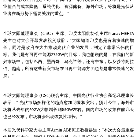
业整合与成本降低，系统优化、资源储备、海外市场，等将是光伏从
业者在新形势下需要关注的重点。”
全球太阳能理事会（
GSC
）主席、印度太阳能协会主席
Pranav MEHTA
先生也对大会开幕发表祝贺致辞：“大家知道印度也是有着快速的增
长，同时是政府在大力推动光伏产业的发展，制定了非常宏伟的目
标。我们是有可再生能源
的目标，我也想说的是，在我们的新
275GW
兴市场中，包括巴西、墨西哥、乌克兰等，还有中东，以及沙特阿拉
伯、越南，所有这些新兴市场在可再生能源方面也都是非常快速的发
展。”
全球太阳能理事会
(GSC)
联合主席、中国光伏行业协会高纪凡理事长
表示：” 光伏市场多样化的趋势愈加明显和突出，预计今年，海外市
场将从去年的
大幅增长到
左右。国内市场的政策在前几天
60GW
85GW
也已经发布，市场将会出现恢复性增长。”
本届光伏科学家大会主席
Armin ABERLE
教授讲道：“本次大会最重要