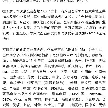
智能，更质优的发展潮流，助推产业升级和能源结构转型。
据了解，本次展览会占地
20
万平方米，有来自全球
个国家和地区共
95
多家企业参展，其中国际展商比例占
，是在全球最具影响力
2000
30%
的国际化、专业化、规模化的光伏盛会。全球新能源
强企业和行业
500
龙头企业报名参展。新兴市场的墨西哥、巴西等国家也组织了由政府
机构、行业组织、专家与企业家共同参与的代表团参加
全程
SNEC2019
活动。
本届展会的新老展商在创新、创意等方面也是卯足了劲，距今为止，
已经有众多企业剧透神秘新品，充分施展自己的创新点，创新品。
如，太阳能电池
/
组件生产商、系统集成商协鑫、天合、阿特斯、无锡
尚德
顺风、英利绿色能源、英利能源科技、航天机电、腾晖、韩华、
/
、晶澳、晶科、东方日升、林洋、正泰、大海、中节能、中南光
LDK
电、国家电投、苏民、比亚迪、中来、东方环晟、汉能、通威、锦
能、鑫晶光伏、特变电工（新疆新能源）、爱旭、赛拉弗、横电东
磁、帝斯曼（中国）有限公司、贝盛集团；逆变器、自动控制器等主
要配套发电器件生产商华为、阳光电源、
中国、
、
SMA
Ingeteam
、创动、良信、首航、特变电工（新疆新能源）、正泰电源、英
DELTA
威腾、茂硕、上能、 科华、科士达、三晶、古瑞瓦特、固德威、无锡