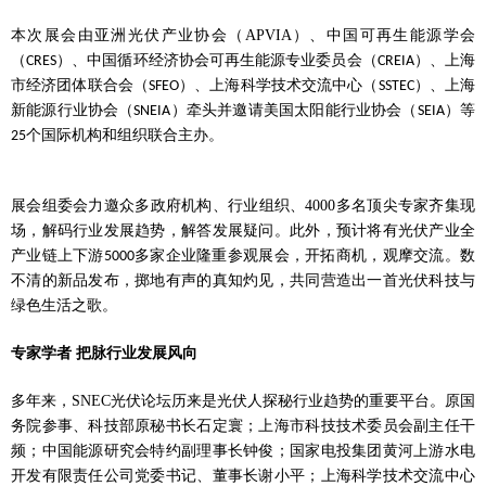
本次展会由亚洲光伏产业协会（
APVIA
）、中国可再生能源学会
（
）、中国循环经济协会可再生能源专业委员会（
）、上海
CRES
CREIA
市经济团体联合会（
）、上海科学技术交流中心（
）、上海
SFEO
SSTEC
新能源行业协会（
）牵头并邀请美国太阳能行业协会（
）等
SNEIA
SEIA
个国际机构和组织联合主办。
25
展会组委会力邀众多政府机构、行业组织、
4000
多名顶尖专家齐集现
场，解码行业发展趋势，解答发展疑问。此外，预计将有光伏产业全
产业链上下游
多家企业隆重参观展会，开拓商机，观摩交流。数
5000
不清的新品发布，掷地有声的真知灼见，共同营造出一首光伏科技与
绿色生活之歌。
专家学者
把脉行业发展风向
多年来，
SNEC
光伏论坛历来是光伏人探秘行业趋势的重要平台。原国
务院参事、科技部原秘书长石定寰；上海市科技技术委员会副主任干
频；中国能源研究会特约副理事长钟俊；国家电投集团黄河上游水电
开发有限责任公司党委书记、董事长谢小平；上海科学技术交流中心