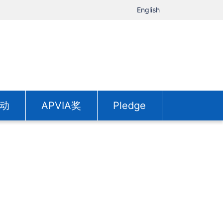
English
动
APVIA奖
Pledge