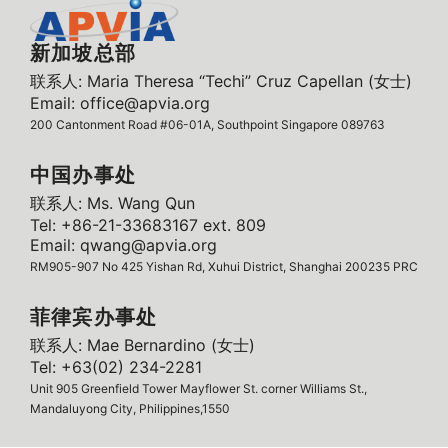
新加坡总部
联系人: Maria Theresa “Techi” Cruz Capellan (女士)
Email: office@apvia.org
200 Cantonment Road #06-01A, Southpoint Singapore 089763
中国办事处
联系人: Ms. Wang Qun
Tel: +86-21-33683167 ext. 809
Email: qwang@apvia.org
RM905-907 No 425 Yishan Rd, Xuhui District, Shanghai 200235 PRC
菲律宾办事处
联系人: Mae Bernardino (女士)
Tel: +63(02) 234-2281
Unit 905 Greenfield Tower Mayflower St. corner Williams St.,
Mandaluyong City, Philippines,1550