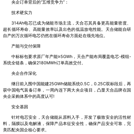
央企订单背后的“五维竞争力”：
技术硬实力
314Ah电芯已成为储能市场主流，天合芯其具备更高能量密度、
超长循环寿命、高能量效率以及出色的低温放电性能。天合储能自研
自产的万次循环电芯仍然在循环寿命方面处在领先地位。
产能与交付保障
中标标包要求原厂年产能≥5GWh，天合产能布局覆盖电芯-模组-
系统全链条，确保2180MWh订单高效交付。
央企合作深化
继日前入围中国能建25GWh储能系统0.5C，0.25C双标段后，再
获中国电气装备订单，一周内连下两大央企项目，凸显天合品牌在国
央企采购体系中的高度认可!
安全基因
针对电芯安全，天合储能从原料入手，开发了极致安全的活性材
料，隔膜以及电解液，保障产品本征安全性，确保产品安全可靠，完
美匹配央国企核心要求。