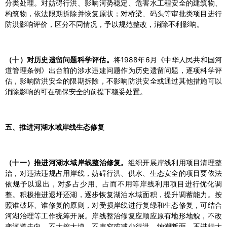
分类处理。对妨碍行洪、影响河势稳定、危害水工程安全的建筑物、
构筑物，依法限期拆除并恢复原状；对桥梁、码头等审批类项目进行
防洪影响评价，区分不同情况，予以规范整改，消除不利影响。
（十）对历史遗留问题科学评估。
将1988年6月《中华人民共和国河
道管理条例》出台前的涉水违建问题作为历史遗留问题，逐项科学评
估，影响防洪安全的限期拆除，不影响防洪安全或通过其他措施可以
消除影响的可在确保安全的前提下稳妥处置。
五、推进河湖水域岸线生态修复
（十一）推进河湖水域岸线整治修复。
组织开展岸线利用项目清理整
治，对违法违规占用岸线，妨碍行洪、供水、生态安全的项目要依法
依规予以退出，对多占少用、占而不用等岸线利用项目进行优化调
整。积极推进退圩还湖，逐步恢复湖泊水域面积，提升调蓄能力。按
照谁破坏、谁修复的原则，对受损岸线进行复绿和生态修复，可结合
河湖治理等工作统筹开展。岸线整治修复应顺应原有地形地貌，不改
变河道走向，不大挖大填，不束窄或减少行洪、纳潮断面，不进行大