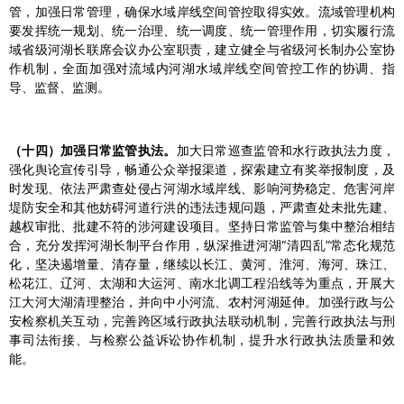
管，加强日常管理，确保水域岸线空间管控取得实效。流域管理机构
要发挥统一规划、统一治理、统一调度、统一管理作用，切实履行流
域省级河湖长联席会议办公室职责，建立健全与省级河长制办公室协
作机制，全面加强对流域内河湖水域岸线空间管控工作的协调、指
导、监督、监测。
（十四）加强日常监管执法。
加大日常巡查监管和水行政执法力度，
强化舆论宣传引导，畅通公众举报渠道，探索建立有奖举报制度，及
时发现、依法严肃查处侵占河湖水域岸线、影响河势稳定、危害河岸
堤防安全和其他妨碍河道行洪的违法违规问题，严肃查处未批先建、
越权审批、批建不符的涉河建设项目。坚持日常监管与集中整治相结
合，充分发挥河湖长制平台作用，纵深推进河湖“清四乱”常态化规范
化，坚决遏增量、清存量，继续以长江、黄河、淮河、海河、珠江、
松花江、辽河、太湖和大运河、南水北调工程沿线等为重点，开展大
江大河大湖清理整治，并向中小河流、农村河湖延伸。加强行政与公
安检察机关互动，完善跨区域行政执法联动机制，完善行政执法与刑
事司法衔接、与检察公益诉讼协作机制，提升水行政执法质量和效
能。