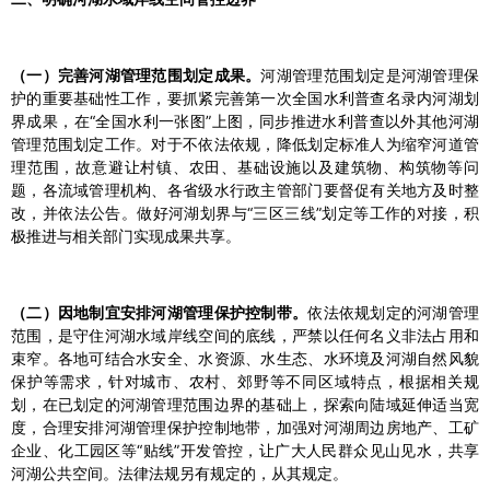
（一）完善河湖管理范围划定成果。
河湖管理范围划定是河湖管理保
护的重要基础性工作，要抓紧完善第一次全国水利普查名录内河湖划
界成果，在“全国水利一张图”上图，同步推进水利普查以外其他河湖
管理范围划定工作。对于不依法依规，降低划定标准人为缩窄河道管
理范围，故意避让村镇、农田、基础设施以及建筑物、构筑物等问
题，各流域管理机构、各省级水行政主管部门要督促有关地方及时整
改，并依法公告。做好河湖划界与“三区三线”划定等工作的对接，积
极推进与相关部门实现成果共享。
（二）因地制宜安排河湖管理保护控制带。
依法依规划定的河湖管理
范围，是守住河湖水域岸线空间的底线，严禁以任何名义非法占用和
束窄。各地可结合水安全、水资源、水生态、水环境及河湖自然风貌
保护等需求，针对城市、农村、郊野等不同区域特点，根据相关规
划，在已划定的河湖管理范围边界的基础上，探索向陆域延伸适当宽
度，合理安排河湖管理保护控制地带，加强对河湖周边房地产、工矿
企业、化工园区等“贴线”开发管控，让广大人民群众见山见水，共享
河湖公共空间。法律法规另有规定的，从其规定。