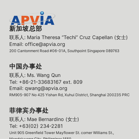
新加坡总部
联系人: Maria Theresa “Techi” Cruz Capellan (女士)
Email: office@apvia.org
200 Cantonment Road #06-01A, Southpoint Singapore 089763
中国办事处
联系人: Ms. Wang Qun
Tel: +86-21-33683167 ext. 809
Email: qwang@apvia.org
RM905-907 No 425 Yishan Rd, Xuhui District, Shanghai 200235 PRC
菲律宾办事处
联系人: Mae Bernardino (女士)
Tel: +63(02) 234-2281
Unit 905 Greenfield Tower Mayflower St. corner Williams St.,
Mandaluyong City, Philippines,1550