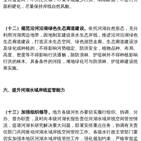
面积硬化，尽量保持岸线自然风貌。
（十二）规范沿河沿湖绿色生态廊道建设。
依托河湖自然形态，充分
利用河湖周边地带，因地制宜建设亲水生态岸线，推进沿河沿湖绿色
生态廊道建设，打造滨水生态空间、绿色游憩走廊。生态廊道建设涉
及绿化或种植的，不得影响河势稳定、防洪安全，植物品种、布局、
高度、密度等不得影响行洪通畅，除防浪林、护堤林外不得种植影响
行洪的林木。具备条件的河段，滩地绿化可与防浪林、护堤林建设统
筹实施。
六、提升河湖水域岸线监管能力
（十三）加强组织领导。
地方各级河长办要切实履行组织、协调、分
办、督办职责，及时向本级河湖长报告责任河湖水域岸线空间管控情
况，提请河湖长研究解决重大问题，部署安排重点任务，协调有关责
任部门共同推动河湖水域岸线空间管控工作。各级水行政主管部门要
切实加强本地区河湖水域岸线管控工作，强化规划约束，严格审批监