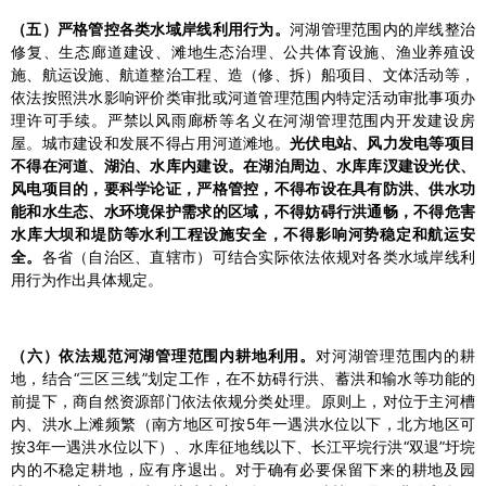
（五）严格管控各类水域岸线利用行为。
河湖管理范围内的岸线整治
修复、生态廊道建设、滩地生态治理、公共体育设施、渔业养殖设
施、航运设施、航道整治工程、造（修、拆）船项目、文体活动等，
依法按照洪水影响评价类审批或河道管理范围内特定活动审批事项办
理许可手续。严禁以风雨廊桥等名义在河湖管理范围内开发建设房
屋。城市建设和发展不得占用河道滩地。
光伏电站、风力发电等项目
不得在河道、湖泊、水库内建设。在湖泊周边、水库库汊建设光伏、
风电项目的，要科学论证，严格管控，不得布设在具有防洪、供水功
能和水生态、水环境保护需求的区域，不得妨碍行洪通畅，不得危害
水库大坝和堤防等水利工程设施安全，不得影响河势稳定和航运安
全。
各省（自治区、直辖市）可结合实际依法依规对各类水域岸线利
用行为作出具体规定。
（六）依法规范河湖管理范围内耕地利用。
对河湖管理范围内的耕
地，结合“三区三线”划定工作，在不妨碍行洪、蓄洪和输水等功能的
前提下，商自然资源部门依法依规分类处理。原则上，对位于主河槽
内、洪水上滩频繁（南方地区可按5年一遇洪水位以下，北方地区可
按3年一遇洪水位以下）、水库征地线以下、长江平垸行洪“双退”圩垸
内的不稳定耕地，应有序退出。对于确有必要保留下来的耕地及园