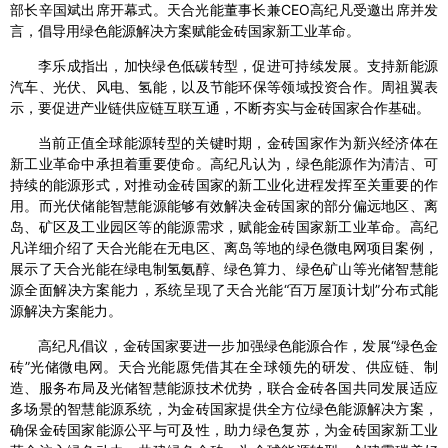
部长辛国斌出席开幕式。天合光能董事长兼CEO高纪凡受邀出席并发
言，倡导用绿色能源解决方案赋能金砖国家新工业革命。
李乐成指出，加快绿色低碳转型，促进可持续发展。支持新能源
汽车、光伏、风电、氢能，以及节能环保等领域投资合作。周祖翼表
示，要促进产业链供应链互联互通，不断夯实与金砖国家合作基础。
当前正值全球能源转型的关键时期，金砖国家作为新兴经济体在
新工业革命中承担着重要使命。高纪凡认为，绿色能源作为清洁、可
持续的能源形式，对推动金砖国家的新工业化进程发挥至关重要的作
用。而光伏储能智慧能源能够有效解决金砖国家的部分偏远地区、离
岛、矿区及工业园区等的能源需求，赋能金砖国家新工业革命。高纪
凡详细介绍了天合光能在无电区、离岛等地的绿色微电网项目案例，
展示了天合光能在绿电制氢氨醇、绿色算力、绿色矿山等光储智慧能
源全面解决方案能力，系统呈现了天合光能“百万屋顶计划”分布式能
源解决方案能力。
高纪凡倡议，金砖国家要进一步加强绿色能源合作，发展“绿色金
砖”光储微电网。天合光能愿凭借其在全球领先的研发、供应链、制
造、服务布局及光储智慧能源技术优势，联合金砖各国共同发展适应
多场景的智慧能源系统，为金砖国家提供全方位绿色能源解决方案，
确保金砖国家能源公平与可及性，助力绿色复苏，为金砖国家新工业