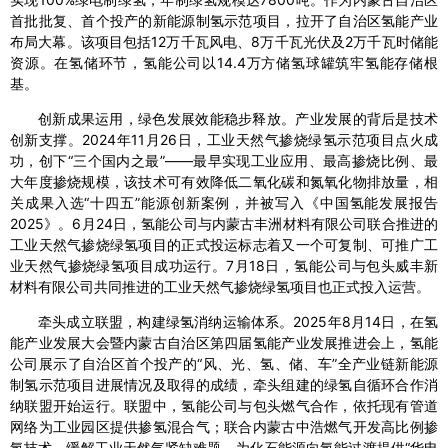
首批批复、首个投产的新能源制氢示范项目，拉开了自治区氢能产业
布局大幕。该项目包括12万千瓦风电、8万千瓦光伏及2万千瓦时储能
资源。在氢储环节，氢能公司以14.4万方储氢球罐筑牢氢能存储根
基。
创新成果运用，绿色发展效能稳步释放。产业发展的背后是技术
创新支撑。2024年11月26日，工业天然气掺烧绿氢示范项目点火成
功，创下“三个国内之最”——最早实现工业应用、最高掺烧比例、最
大年度掺烧规模，该技术可有效降低二氧化碳和氮氧化物排放量，相
关成果入选“十四五”能源创新案例，并被写入《中国氢能发展报告
2025》。6月24日，氢能公司与内蒙古丰洲材料有限公司联合推进的
工业天然气掺烧绿氢项目的正式投运标志着又一个可复制、可推广工
业天然气掺烧绿氢项目成功运行。7月18日，氢能公司与包头威丰新
材料有限公司共同推进的工业天然气掺烧绿氢项目也正式投入运营。
牵头成立联盟，构建绿氢消纳运输体系。2025年8月14日，在氢
能产业发展大会暨内蒙古自治区第四届氢能产业发展推进会上，氢能
公司展示了自治区首个投产的“风、光、氢、储、车”全产业链新能源
制氢示范项目进展情况及取得的成绩，牵头组建的绿氢自循环合作消
纳联盟开始运行。联盟中，氢能公司与包头燃气合作，依托现有管道
网络为工业园区提供掺氢混合气；联合内蒙古中浩燃气开发高比例掺
氢技术，缓解工业天然气紧缺难题，为化石能源向氢能过渡提供“华电