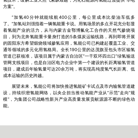
方案”。
“加氢40分钟就能续航400公里，每公里成本比柴油车低多
了。”加氢站刘强指着一辆氢能重卡说。用氢场景的多点开花充分彰显
着氢能产业的活力，从与内蒙古金鄂博氟化工合作的天然气掺烧项
目，到为北奔氢能重卡量身打造的5条煤炭运输线路，再到即将开展
的固阳东方希望煅烧领域掺氢应用，氢能公司已构建起覆盖工业、交
通等领域的多元化用氢格局。全长190公里的达茂旗至包头市区输氢
管道已获核准，该项目属于内蒙古自治区“一干双环四出口”绿氢输送
管网支线项目，也是自治区电力企业中第一个建设的长距离输氢管道
项目，建成后年输氢量可达20余万吨，将实现高纯度氢气长距离、低
成本运输的历史跨越。
展望未来，氢能公司将加快推进氢能矿卡试点及市内输氢管道建
设，持续织密氢能网络，以央企担当推动氢能产业从“示范”走向“规
模”，为集团公司战略性新兴产业高质量发展贡献源源不断的绿色动
能。