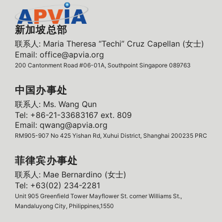
新加坡总部
联系人: Maria Theresa “Techi” Cruz Capellan (女士)
Email: office@apvia.org
200 Cantonment Road #06-01A, Southpoint Singapore 089763
中国办事处
联系人: Ms. Wang Qun
Tel: +86-21-33683167 ext. 809
Email: qwang@apvia.org
RM905-907 No 425 Yishan Rd, Xuhui District, Shanghai 200235 PRC
菲律宾办事处
联系人: Mae Bernardino (女士)
Tel: +63(02) 234-2281
Unit 905 Greenfield Tower Mayflower St. corner Williams St.,
Mandaluyong City, Philippines,1550