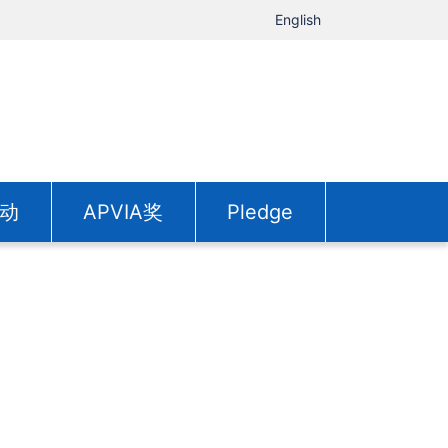
English
动
APVIA奖
Pledge