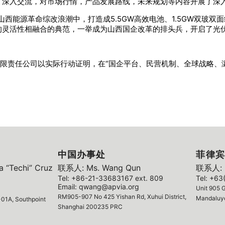
了深入交流，对市场行情，产品发展路线，未来规划等内容开展了深
山西能源革命综改浪潮中，打造成5.5GW高效电池、1.5GW双玻双
的灵活性相融合的典范，一举成为山西国企改革的排头兵，开启了光
有限责任公司以实际行动证明，在“国企平台、民营机制、全球战略、
中国办事处
菲律宾
 “Techi” Cruz
联系人: Ms. Wang Qun
联系人: M
Tel: +86-21-33683167 ext. 809
Tel: +63
Email: qwang@apvia.org
Unit 905 G
RM905-907 No 425 Yishan Rd, Xuhui District,
Mandaluyo
01A, Southpoint
Shanghai 200235 PRC