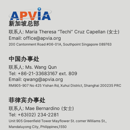
新加坡总部
联系人: Maria Theresa “Techi” Cruz Capellan (女士)
Email: office@apvia.org
200 Cantonment Road #06-01A, Southpoint Singapore 089763
中国办事处
联系人: Ms. Wang Qun
Tel: +86-21-33683167 ext. 809
Email: qwang@apvia.org
RM905-907 No 425 Yishan Rd, Xuhui District, Shanghai 200235 PRC
菲律宾办事处
联系人: Mae Bernardino (女士)
Tel: +63(02) 234-2281
Unit 905 Greenfield Tower Mayflower St. corner Williams St.,
Mandaluyong City, Philippines,1550