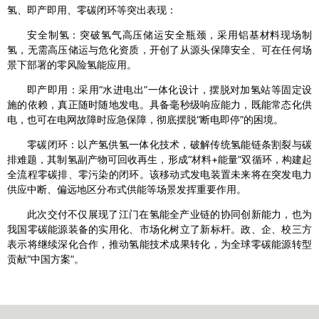
氢、即产即用、零碳闭环等突出表现：
安全制氢：突破氢气高压储运安全瓶颈，采用铝基材料现场制
氢，无需高压储运与危化资质，开创了从源头保障安全、可在任何场
景下部署的零风险氢能应用。
即产即用：采用“水进电出”一体化设计，摆脱对加氢站等固定设
施的依赖，真正随时随地发电。具备毫秒级响应能力，既能常态化供
电，也可在电网故障时应急保障，彻底摆脱“断电即停”的困境。
零碳闭环：以产氢供氢一体化技术，破解传统氢能链条割裂与碳
排难题，其制氢副产物可回收再生，形成“材料+能量”双循环，构建起
全流程零碳排、零污染的闭环。该移动式发电装置未来将在突发电力
供应中断、偏远地区分布式供能等场景发挥重要作用。
此次交付不仅展现了江门在氢能全产业链的协同创新能力，也为
我国零碳能源装备的实用化、市场化树立了新标杆。政、企、校三方
表示将继续深化合作，推动氢能技术成果转化，为全球零碳能源转型
贡献“中国方案”。