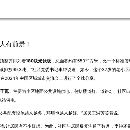
伏大有前景！
楼顶整齐排列着
180块光伏板
，总面积约有550平方米，比一个标准篮
排放99.3吨。”社区党委书记李钟说道，如今，这个37岁的老小区
，在2024年中国区域城市交流会上进行了全球分享。
6千瓦
，主要为小区地面公共设施供电，包括楼道灯、道路灯、社区LE
电站供电。
公共配套设施越来越多，环境也越来越好。”居民王淑芳笑着说。
还曾让居民有不少疑虑。为此，社区与居民反复沟通了数月，李钟还