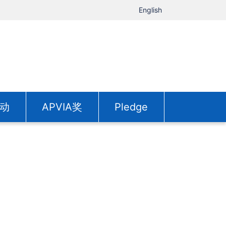
English
动
APVIA奖
Pledge