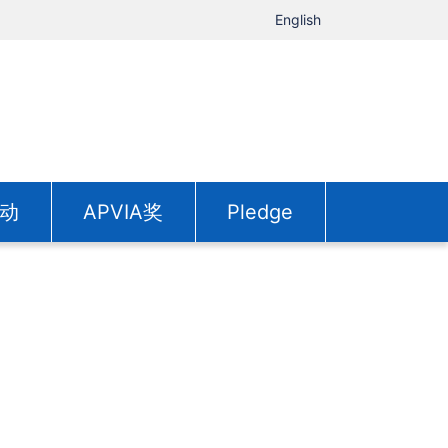
English
动
APVIA奖
Pledge