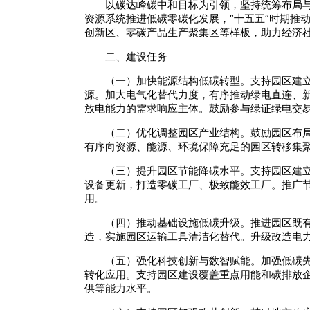
以碳达峰碳中和目标为引领，坚持统筹布局
资源系统推进低碳零碳化发展，“十五五”时期推动
创新区、零碳产品生产聚集区等样板，助力经济
二、建设任务
（一）加快能源结构低碳转型。支持园区建
源。加大电气化替代力度，有序推动绿电直连、
放电能力的需求响应主体。鼓励参与绿证绿电交易
（二）优化调整园区产业结构。鼓励园区布局
有序向资源、能源、环境保障充足的园区转移集
（三）提升园区节能降碳水平。支持园区建
设备更新，打造零碳工厂、极致能效工厂。推广
用。
（四）推动基础设施低碳升级。推进园区既
造，实施园区运输工具清洁化替代。升级改造电
（五）强化科技创新与数智赋能。加强低碳先
转化应用。支持园区建设覆盖重点用能和碳排放
供等能力水平。