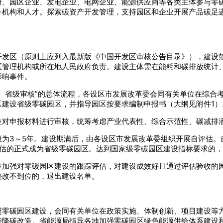
府、园区企业、发电企业、电网企业、能源供应商等各类主体参与零
机构和人才。探索碳资产开发管理，支持园区和企业开展产品碳足迹
发区（原则上应列入最新版《中国开发区审核公告目录》），建设范围
区管理机构或所在地人民政府负责。建设主体需在能耗和碳排放统计
影响事件。
、省级审核”的总体流程，各设区市发展改革委会同有关单位在综合
区建设省级零碳园区，并指导园区按要求编制申报书（大纲见附件1）
位对申报材料进行审核，统筹考虑产业代表性、综合示范性、碳减排
般为3～5年。建设期满后，由各设区市发展改革委组织开展自评估。
评估的正式成为省级零碳园区。达到国家级零碳园区建设指标要求的
位加强对零碳园区建设的跟踪评估，对建设成效好且通过评估验收的
整改不到位的，退出建设名单。
进零碳园区建设，会同有关单位在政策实施、体制创新、项目建设等
能降碳改造。省能源局指导各地加强零碳园区绿色能源供给体系建设