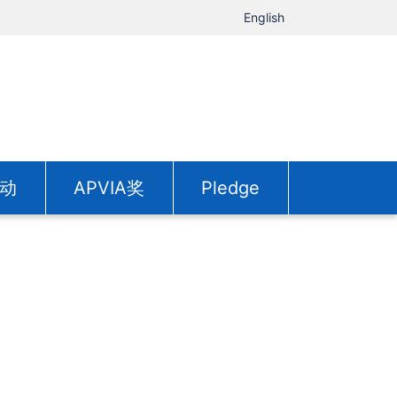
English
动
APVIA奖
Pledge