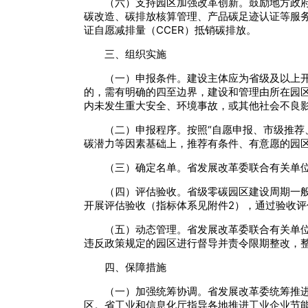
（六）支持园区加强改革创新。鼓励地方政
碳改造、碳排放核算管理、产品碳足迹认证等服务
证自愿减排量（CCER）抵销碳排放。
三、组织实施
（一）申报条件。建设主体应为省级及以上开
的，需有明确的四至边界，建设和管理由所在园
内未发生重大安全、环境事故，或其他社会不良
（二）申报程序。按照“自愿申报、市级推荐
碳潜力等因素基础上，推荐有条件、有意愿的园
（三）确定名单。省发展改革委联合有关单
（四）评估验收。省级零碳园区建设周期一
开展评估验收（指标体系见附件2），通过验收
（五）动态管理。省发展改革委联合有关单
违反政策规定的园区进行督导并责令限期整改，
四、保障措施
（一）加强统筹协调。省发展改革委统筹推
区。省工业和信息化厅指导各地推进工业企业节