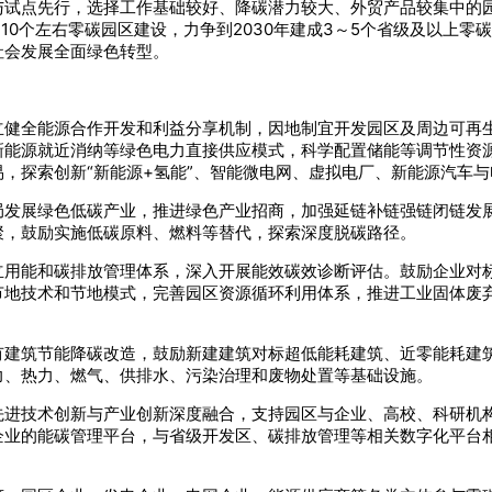
与试点先行，选择工作基础较好、降碳潜力较大、外贸产品较集中的
10个左右零碳园区建设，力争到2030年建成3～5个省级及以上
社会发展全面绿色转型。
立健全能源合作开发和利益分享机制，因地制宜开发园区及周边可再
新能源就近消纳等绿色电力直接供应模式，科学配置储能等调节性资
，探索创新“新能源+氢能”、智能微电网、虚拟电厂、新能源汽车
发展绿色低碳产业，推进绿色产业招商，加强延链补链强链闭链发展
聚，鼓励实施低碳原料、燃料等替代，探索深度脱碳路径。
立用能和碳排放管理体系，深入开展能效碳效诊断评估。鼓励企业对
节地技术和节地模式，完善园区资源循环利用体系，推进工业固体废
有建筑节能降碳改造，鼓励新建建筑对标超低能耗建筑、近零能耗建
力、热力、燃气、供排水、污染治理和废物处置等基础设施。
进技术创新与产业创新深度融合，支持园区与企业、高校、科研机构开
企业的能碳管理平台，与省级开发区、碳排放管理等相关数字化平台