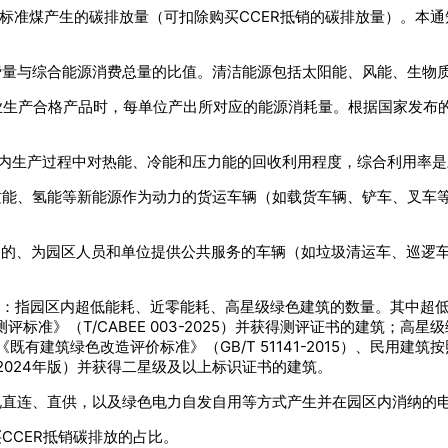
吨标准煤产生的碳排放量（可扣除购买CCER抵销的碳排放量）。本
费量与综合能源消费总量的比值。清洁能源包括太阳能、风能、生物
业生产合格产品时，每单位产出所对应的能源消耗量。根据国家发布
园区内生产过程中对热能、冷能和压力能的回收利用程度，综合利用率
质能、氢能等新能源作为动力的货运车辆（如载货车辆、铲车、叉车
驶的、为园区人员和单位提供公共服务的车辆（如垃圾清运车、巡逻
量：指园区内超低能耗、近零能耗、高星级绿色建筑的数量。其中超
耗建筑测评标准》（T/CABEE 003-2025）并获得测评证书的建筑
照《既有建筑绿色改造评价标准》（GB/T 51141-2015）、民用建筑按
19，2024年版）并获得二星级及以上标识证书的建筑。
电直连、直供，以及绿色电力自发自用等方式产生并在园区内消纳的
CCER抵销碳排放的占比。