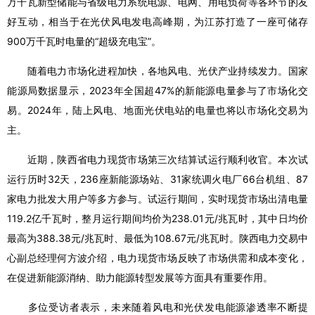
万千瓦新型储能与省级电力系统电源、电网、用电负荷等各环节的友
好互动，相当于在光伏风电发电高峰期，为江苏打造了一座可储存
900万千瓦时电量的“超级充电宝”。
随着电力市场化进程加快，各地风电、光伏产业持续发力。国家
能源局数据显示，2023年全国超47%的新能源电量参与了市场化交
易。2024年，陆上风电、地面光伏电站的电量也将以市场化交易为
主。
近期，陕西省电力现货市场第三次结算试运行顺利收官。本次试
运行历时32天，236座新能源场站、31家统调火电厂66台机组、87
家电力批发大用户等多方参与。试运行期间，实时现货市场出清电量
119.2亿千瓦时，整月运行期间均价为238.01元/兆瓦时，其中日均价
最高为388.38元/兆瓦时、最低为108.67元/兆瓦时。陕西电力交易中
心副总经理何方波介绍，电力现货市场反映了市场供需和成本变化，
在促进新能源消纳、助力能源转型发展等方面具有重要作用。
多位受访者表示，未来随着风电和光伏发电能源渗透率不断提