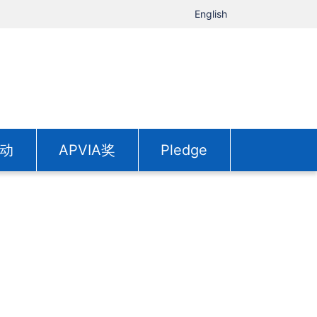
English
动
APVIA奖
Pledge