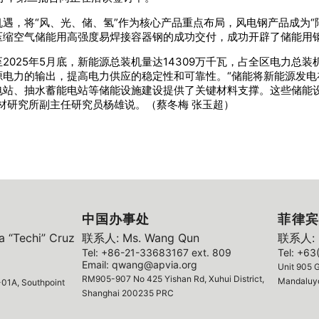
遇，将“风、光、储、氢”作为核心产品重点布局，风电钢产品成为“
压缩空气储能用高强度易焊接容器钢的成功交付，成功开辟了储能用
025年5月底，新能源总装机量达14309万千瓦，占全区电力总装
源电力的输出，提高电力供应的稳定性和可靠性。“储能将新能源发电
电站、抽水蓄能电站等储能设施建设提供了关键材料支撑。这些储能
材研究所副主任研究员杨雄说。（蔡冬梅 张玉超）
中国办事处
菲律宾
 “Techi” Cruz
联系人: Ms. Wang Qun
联系人: M
Tel: +86-21-33683167 ext. 809
Tel: +63
Email: qwang@apvia.org
Unit 905 G
RM905-907 No 425 Yishan Rd, Xuhui District,
Mandaluyo
01A, Southpoint
Shanghai 200235 PRC