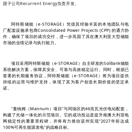
团子公司
Recurrent Energy
负责开发。
阿特斯储能（
e-STORAGE
）凭借其经验丰富的本地团队与电
厂配套设施承包商
Consolidated Power Projects (CPP)
的通力协
作，确保了项目的成功交付，进一步巩固了其在澳大利亚大型储能
市场的业绩记录与执行能力。
项目采用阿特斯储能（
e-STORAGE
）自主研发的
SolBank
储能
系统解决方案，保障其安全、可靠与高效稳定运行。同时，根据已
签署的长期服务协议，阿特斯储能（
e-STORAGE
）将为项目提供
持续的运营与维护支持，体现了其为客户创造长期价值的坚定承
诺。
“曼纳姆（
Mannum
）项目”与同场区的
46
兆瓦光伏电站配套，
构建了光储一体化的示范项目。它的成功投运是提升南澳大利亚电
网稳定性的重要里程碑，并将有力推动该州实现
“2027
年前达成
100%
可再生能源发电
”
的战略目标。