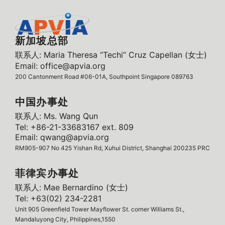
新加坡总部
联系人: Maria Theresa “Techi” Cruz Capellan (女士)
Email: office@apvia.org
200 Cantonment Road #06-01A, Southpoint Singapore 089763
中国办事处
联系人: Ms. Wang Qun
Tel: +86-21-33683167 ext. 809
Email: qwang@apvia.org
RM905-907 No 425 Yishan Rd, Xuhui District, Shanghai 200235 PRC
菲律宾办事处
联系人: Mae Bernardino (女士)
Tel: +63(02) 234-2281
Unit 905 Greenfield Tower Mayflower St. corner Williams St.,
Mandaluyong City, Philippines,1550