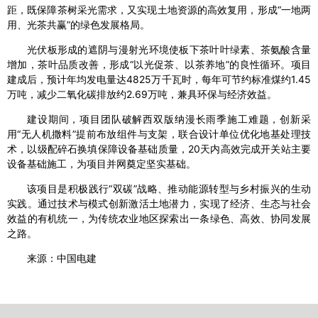
距，既保障茶树采光需求，又实现土地资源的高效复用，形成“一地两
用、光茶共赢”的绿色发展格局。
光伏板形成的遮阴与漫射光环境使板下茶叶叶绿素、茶氨酸含量
增加，茶叶品质改善，形成“以光促茶、以茶养地”的良性循环。项目
建成后，预计年均发电量达4825万千瓦时，每年可节约标准煤约1.45
万吨，减少二氧化碳排放约2.69万吨，兼具环保与经济效益。
建设期间，项目团队破解西双版纳漫长雨季施工难题，创新采
用“无人机撒料”提前布放组件与支架，联合设计单位优化地基处理技
术，以级配碎石换填保障设备基础质量，20天内高效完成开关站主要
设备基础施工，为项目并网奠定坚实基础。
该项目是积极践行“双碳”战略、推动能源转型与乡村振兴的生动
实践。通过技术与模式创新激活土地潜力，实现了经济、生态与社会
效益的有机统一，为传统农业地区探索出一条绿色、高效、协同发展
之路。
来源：中国电建