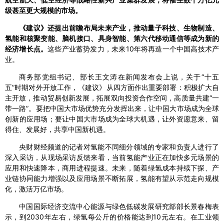
级甚至更大规模的市场。
《建议》还提出前瞻布局未来产业，推动量子科技、生物制造、
氢能和核聚变能、脑机接口、具身智能、第六代移动通信等成为新的
经济增长点。
这些产业蓄势发力，未来10年将再造一个中国高技术产
业。
商务部党组书记、部长王文涛在新闻发布会上说，关于“十五
五”时期对外开放工作，《建议》从四方面作出重要部署：积极扩大自
主开放，推动贸易创新发展，拓展双向投资合作空间，高质量共建“一
带一路”。要把中国大市场优势充分发挥出来，让中国大市场成为全球
创新的应用场；要让中国大市场成为全球大机遇，让外资愿意来、留
得住、发展好，共享中国新机遇。
央财财经频道的记者对氢能不同细分领域的专家和负责人进行了
深入采访，从现场采访反馈来看，当前氢能产业正在加快多元场景的
应用和快速降本，商用进程提速。未来，随着绿氢成本持续下探、产
业链协同能力增强以及应用场景不断拓展，氢能有望从示范走向规模
化，激活万亿市场。
中国国际经济交流中心能源与绿色低碳发展研究部部长景春梅表
示，到2030年左右，绿氢每公斤的价格能达到10元左右。在工业领