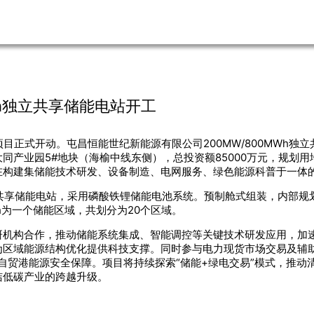
MWh独立共享储能电站开工
项目正式开动。屯昌恒能世纪新能源有限公司200MW/800MWh独
同产业园5#地块（海榆中线东侧），总投资额85000万元，规划用
在构建集储能技术研发、设备制造、电网服务、绿色能源科普于一体
的独立共享储能电站，采用磷酸铁锂储能电池系统。预制舱式组装，内部
Wh为一个储能区域，共划分为20个区域。
机构合作，推动储能系统集成、智能调控等关键技术研发应用，加速
为区域能源结构优化提供科技支撑。同时参与电力现货市场交易及辅
南自贸港能源安全保障。项目将持续探索“储能+绿电交易”模式，推
洁低碳产业的跨越升级。