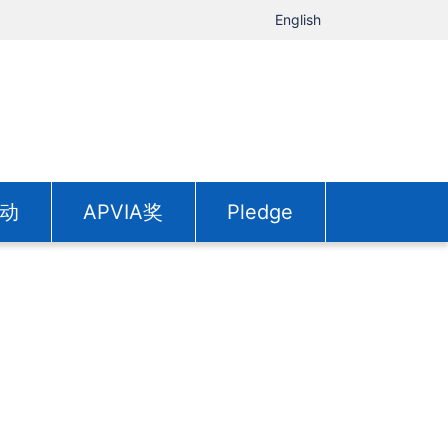
English
动
APVIA奖
Pledge