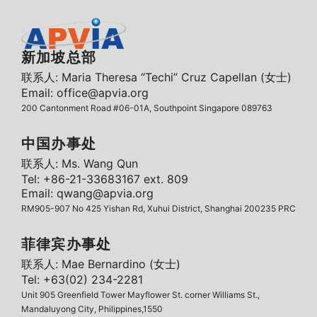
新加坡总部
联系人: Maria Theresa “Techi” Cruz Capellan (女士)
Email: office@apvia.org
200 Cantonment Road #06-01A, Southpoint Singapore 089763
中国办事处
联系人: Ms. Wang Qun
Tel: +86-21-33683167 ext. 809
Email: qwang@apvia.org
RM905-907 No 425 Yishan Rd, Xuhui District, Shanghai 200235 PRC
菲律宾办事处
联系人: Mae Bernardino (女士)
Tel: +63(02) 234-2281
Unit 905 Greenfield Tower Mayflower St. corner Williams St.,
Mandaluyong City, Philippines,1550