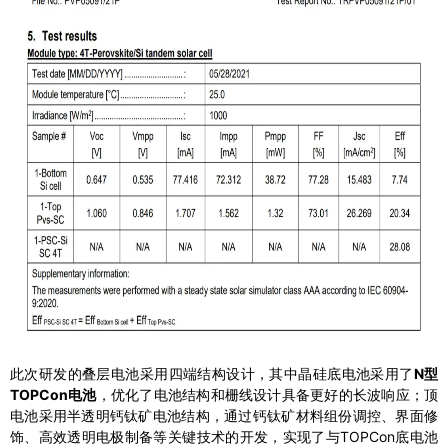
此次研发的叠层电池采用四端结构设计，其中晶硅底电池采用了
N型
TOPCon电池
，优化了电池结构和栅线设计具备更好的长波响应；顶
电池采用半透明钙钛矿电池结构，通过钙钛矿材料组份调控、界面修
饰、高效透明电极制备等关键技术的开发，实现了与TOPCon底电池