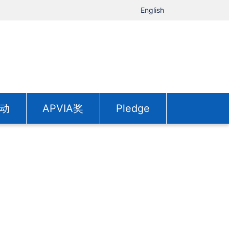
English
动
APVIA奖
Pledge