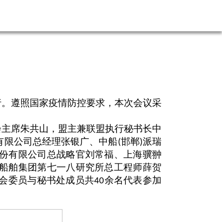
行。遵照国家疫情防控要求，本次会议采
会主席朱共山，盟主兼联盟执行秘书长中
有限公司总经理张银广、中船
邯郸
派瑞
(
)
份有限公司总战略官刘常福、上海骥翀
船舶集团第七一八研究所总工程师薛贺
会委员与秘书处成员共
余名代表参加
40