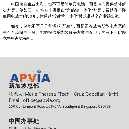
中国储能企业出海，也不再是简单卖电池，而是转向提供整体解
决方案。例如三一硅能在非洲推出“光储柴一体化”方案，帮助客户降
低用电成本约50%，并通过“投建营一体化”模式带动全产业链出海。
如今，储能不再只是能源的“配角”，而是正在成为新型电力系统
中不可或缺的一环。能够提供系统级解决方案的企业，将在下一阶段
竞争中占据先机。
新加坡总部
联系人: Maria Theresa “Techi” Cruz Capellan (女士)
Email: office@apvia.org
200 Cantonment Road #06-01A, Southpoint Singapore 089763
中国办事处