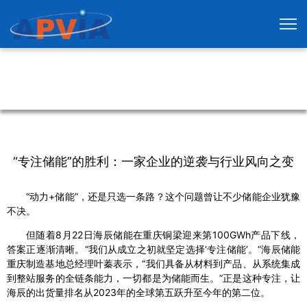
“专注储能”的胜利：一家企业的逆袭与行业风向之变
“动力+储能”，还是只选一条路？这个问题曾让不少储能企业犹豫
不决。
但随着8月22日海辰储能在重庆铜梁迎来第100GWh产品下线，
答案正逐渐清晰。“我们从成立之初就坚定选择‘专注储能’。”海辰储能
重庆制造基地总经理叶蓁表示，“我们具备从材料到产品、从系统集成
到整站服务的全链条能力，一切都是为储能而生。”正是这种专注，让
海辰的出货量排名从2023年的全球第五跃升至今年的第二位。