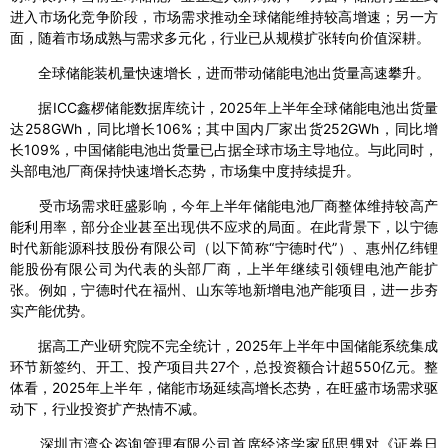
进入市场化竞争阶段，市场需求推动全球储能维持较高增速；另一方
面，随着市场成熟与需求多元化，行业已从规模扩张转向价值深耕。
全球储能装机量快速增长，进而带动储能电池出货量高速攀升。
据ICC鑫椤储能数据库统计，2025年上半年全球储能电池出货量
达258GWh，同比增长106%；其中国内厂家出货252GWh，同比增
长109%，中国储能电池出货量已占据全球市场主导地位。与此同时，
头部电池厂商保持快速增长态势，市场集中度持续提升。
受市场需求旺盛影响，今年上半年储能电池厂商整体维持较高产
能利用率，部分企业甚至出现供不应求的局面。在此背景下，以宁德
时代新能源科技股份有限公司（以下简称“宁德时代”）、惠州亿纬锂
能股份有限公司为代表的头部厂商，上半年继续引领锂电池产能扩
张。例如，宁德时代在福州、山东等地新增电池产能项目，进一步夯
实产能优势。
据高工产业研究院不完全统计，2025年上半年中国储能系统集成
环节新签约、开工、投产项目共27个，总投资额合计超550亿元。整
体看，2025年上半年，储能市场延续高增长态势，在旺盛市场需求驱
动下，行业投资扩产热情不减。
深圳市湾众咨询管理有限公司首席经济学家邱思甥对《证券日