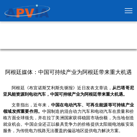
阿根廷媒体：中国可持续产业为阿根廷带来重大机遇
阿根廷《布宜诺斯艾利斯先驱报》近日发表文章说，
从巴塔哥尼
亚风能资源到电动汽车，中国可持续产业为阿根廷带来重大机遇。
文章指出，近年来，
中国在电动汽车、可再生能源等可持续产业
领域发挥重要作用。
中国制造的混合动力汽车和电动汽车在质量和价
格方面全球领先，并在拉丁美洲国家获得稳固市场份额，为当地创造
就业机会。中国企业还正以极具竞争力的价格提供太阳能电池板安装
服务，为传统电力线路无法覆盖的偏远地区提供电力解决方案。