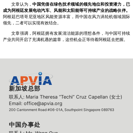
文章认为，
中国凭借在绿色技术领域的领先地位和投资潜力，已
成为阿根廷发展电动汽车、风能和太阳能等可持续产业的战略伙伴。
阿根廷巴塔哥尼亚地区风能资源丰富，而中国在风力涡轮机领域国际
领先，二者可以实现有效结合。
文章强调，阿根廷拥有发展清洁能源的理想条件，与中国可持续
产业共同开启了充满机遇的篇章，这些机会正等待着阿根廷去把握。
新加坡总部
联系人: Maria Theresa “Techi” Cruz Capellan (女士)
Email: office@apvia.org
200 Cantonment Road #06-01A, Southpoint Singapore 089763
中国办事处