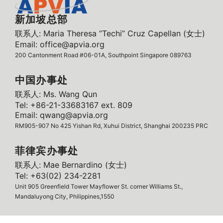
新加坡总部
联系人: Maria Theresa “Techi” Cruz Capellan (女士)
Email: office@apvia.org
200 Cantonment Road #06-01A, Southpoint Singapore 089763
中国办事处
联系人: Ms. Wang Qun
Tel: +86-21-33683167 ext. 809
Email: qwang@apvia.org
RM905-907 No 425 Yishan Rd, Xuhui District, Shanghai 200235 PRC
菲律宾办事处
联系人: Mae Bernardino (女士)
Tel: +63(02) 234-2281
Unit 905 Greenfield Tower Mayflower St. corner Williams St.,
Mandaluyong City, Philippines,1550