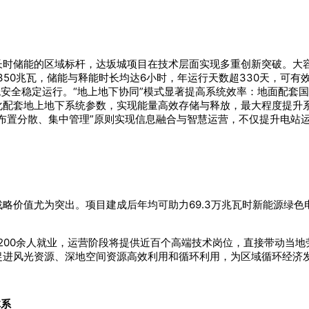
长时储能的区域标杆，达坂城项目在技术层面实现多重创新突破。大容
350兆瓦，储能与释能时长均达6小时，年运行天数超330天，可
统安全稳定运行。“地上地下协同”模式显著提高系统效率：地面配套
化配套地上地下系统参数，实现能量高效存储与释放，最大程度提升
布置分散、集中管理”原则实现信息融合与智慧运营，不仅提升电站
略价值尤为突出。项目建成后年均可助力69.3万兆瓦时新能源绿色电
。
200余人就业，运营阶段将提供近百个高端技术岗位，直接带动当
进风光资源、深地空间资源高效利用和循环利用，为区域循环经济发
体系