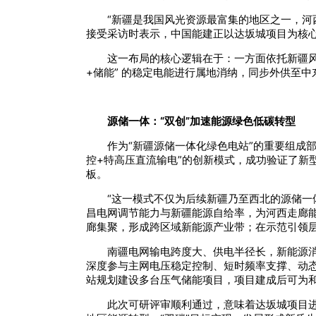
“新疆是我国风光资源最富集的地区之一，河
接受采访时表示，中国能建正以达坂城项目为核
这一布局的核心逻辑在于：一方面依托新疆风
+储能” 的稳定电能进行属地消纳，同步外供至中
源储一体：“双创”加速能源绿色低碳转型
作为“新疆源储一体化绿色电站”的重要组成
控+特高压直流输电”的创新模式，成功验证了新
板。
“这一模式不仅为后续新疆乃至西北的源储一
昌电网调节能力与新疆能源自给率，为河西走廊
廊集聚，形成跨区域新能源产业带；在示范引领层
南疆电网输电跨度大、供电半径长，新能源
深度参与主网电压稳定控制、短时频率支撑、动态
站规划建设多台压气储能项目，项目建成后可为
此次可研评审顺利通过，意味着达坂城项目