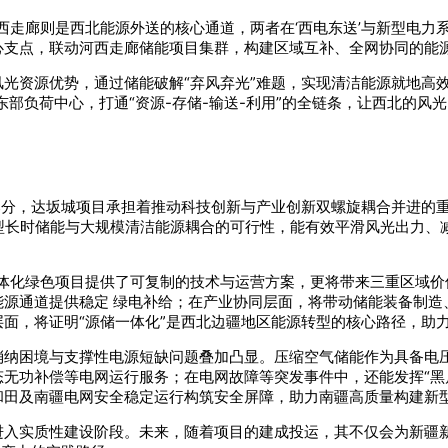
西走廊则是西北能源外送的核心通道，两者在‘西电东送’与新型电力
心支点，联动河西走廊储能项目集群，构建区域互补、全网协同的能
光资源优势，通过储能破解“弃风弃光”难题，实现清洁能源就地高
东部负荷中心，打通“资源-存储-输送-利用”的全链条，让西北的
部分，达坂城项目承担着推动科技创新与产业创新双螺旋耦合并进的重
型长时储能与大规模清洁能源耦合的可行性，能有效平滑风光出力、
体化绿色项目提供了可复制的技术与运营方案，更将带来三重区域价
能源通道提供稳定 绿电补给；在产业协同层面，将带动储能装备制造
面，将证明“源储一体化”是西北边疆地区能源转型的核心路径，助
消纳困境与支撑性电源短缺问题叠加凸显。压缩空气储能作为具备电
无功补偿等电网运行服务；在电网故障等突发事件中，还能发挥“黑启
和田及南疆电网安全稳定运行构筑安全屏障，助力南疆高质量构建新
进入实质性建设阶段。未来，随着项目的建成投运，其不仅会为新疆