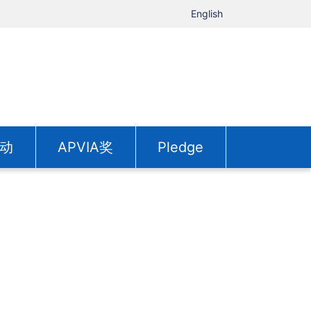
English
动
APVIA奖
Pledge