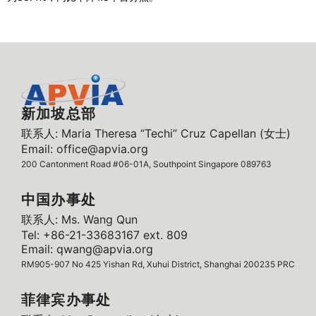
新加坡总部
联系人: Maria Theresa “Techi” Cruz Capellan (女士)
Email: office@apvia.org
200 Cantonment Road #06-01A, Southpoint Singapore 089763
中国办事处
联系人: Ms. Wang Qun
Tel: +86-21-33683167 ext. 809
Email: qwang@apvia.org
RM905-907 No 425 Yishan Rd, Xuhui District, Shanghai 200235 PRC
菲律宾办事处