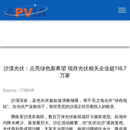
沙漠光伏：点亮绿色新希望 现存光伏相关企业超116.7
万家
Source：ITBEAR
沙漠深处，蓝色光伏板如波浪般铺展，将不毛之地化作“绿色电
站”。在光伏产业推动下，曾经荒芜的沙漠正经历着惊人的蜕变。
腾格里沙漠东南部，数百万张光伏板组成巨大骆驼造型。此地年
均降水稀少、蒸发量巨大、沙丘流动频繁，但“光伏治沙”成效斐然。
光伏阵列形成固沙网，支架充当固沙桩，板间沙障锁住水分，降低蒸