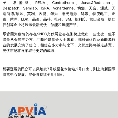
子、科隆威、RENA、Centrotherm、Jonas&Redmann、
Despatch、Semilab、ISRA、Vonardenne、协鑫、天合、通威、无
锡尚德/顺风、英利、因能、华为、阳光电源、锦浪、特变电工、正
泰、腾晖、LDK、晶澳、晶科、杜邦、3M、贺利氏、营口金辰、捷佳
伟创等企业将展示最新光伏、储能和氢能产品。
尽管因为疫情的存在SNEC光伏展览会在形势上做出一些改变，但不
管是从会展主办方、厂商还是参会人士来看，都对光伏以及新能源行
业的发展充满了信心，相信在多方参与之下，光伏之路将越走越宽，
光伏市场将逐渐取得更好的成绩。
想要逛展的民众可以乘地铁7号线至花木路站,2号口出，到上海新国际
博览中心观展。展会将持续至6月5日。