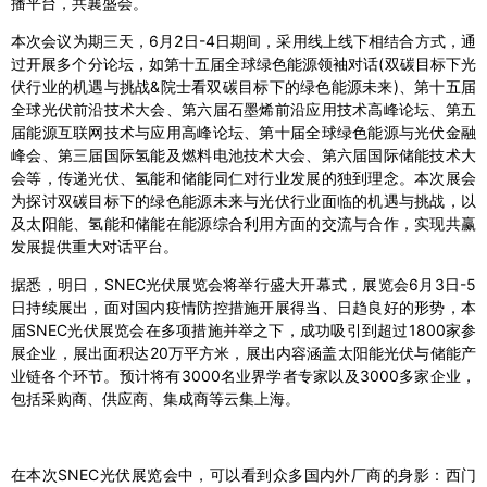
播平台，共襄盛会。
本次会议为期三天，6月2日-4日期间，采用线上线下相结合方式，通
过开展多个分论坛，如第十五届全球绿色能源领袖对话(双碳目标下光
伏行业的机遇与挑战&院士看双碳目标下的绿色能源未来)、第十五届
全球光伏前沿技术大会、第六届石墨烯前沿应用技术高峰论坛、第五
届能源互联网技术与应用高峰论坛、第十届全球绿色能源与光伏金融
峰会、第三届国际氢能及燃料电池技术大会、第六届国际储能技术大
会等，传递光伏、氢能和储能同仁对行业发展的独到理念。本次展会
为探讨双碳目标下的绿色能源未来与光伏行业面临的机遇与挑战，以
及太阳能、氢能和储能在能源综合利用方面的交流与合作，实现共赢
发展提供重大对话平台。
据悉，明日，SNEC光伏展览会将举行盛大开幕式，展览会6月3日-5
日持续展出，面对国内疫情防控措施开展得当、日趋良好的形势，本
届SNEC光伏展览会在多项措施并举之下，成功吸引到超过1800家参
展企业，展出面积达20万平方米，展出内容涵盖太阳能光伏与储能产
业链各个环节。预计将有3000名业界学者专家以及3000多家企业，
包括采购商、供应商、集成商等云集上海。
在本次SNEC光伏展览会中，可以看到众多国内外厂商的身影：西门