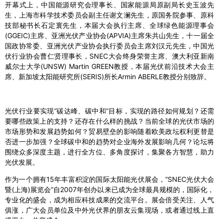
开幕式上，中国能源研究会理事长、国家能源局原副局长史玉波先
生，上海市科学技术委员会副主任谢文澜先生，原国务院参事、原科
技部秘书长石定寰先生，本届大会执行主席、全球绿色能源理事会
(GGEIC)主席、亚洲光伏产业协会(APVIA)主席朱共山先生，十一届全
国政协常委、亚洲光伏产业协会执行委员会主席刘汉元先生，中国光
伏行业协会曹仁贤理事长，SNEC大会终身荣誉主席、澳大利亚新南
威尔士大学(UNSW) Martin GREEN教授，本届光伏前沿技术大会主
席、新加坡太阳能研究所(SERIS)所长Armin ABERLE教授分别致辞。
光伏行业要实现“碳达峰、碳中和”目标，实现的路径如何规划？还需
要哪些政策上的支持？还存在什么样的挑战？当前全球的光伏市场的
市场形势和发展趋势如何？贸易壁垒的影响随着欧美政坛权利更替是
否进一步加强？全球碳中和的趋势对企业海外发展影响几何？论坛将
围绕众多深度主题，进行全方位、多角度探讨，集聚各方智慧，助力
光伏发展。
作为一个拥有15年丰富积淀的国际太阳能光伏展会，“SNEC光伏大会
暨(上海)展览会”自2007年创办以来已成为全球最具规模的，国际化，
专业化的盛会，成为相应科技成果的交流平台。展会倍受关注、人气
俱涨，广大会员单位及中外光伏界的朋友云集现场，或者通过线上直