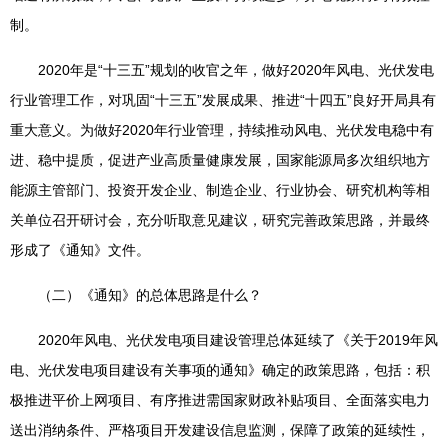
制。
2020年是“十三五”规划的收官之年，做好2020年风电、光伏发电
行业管理工作，对巩固“十三五”发展成果、推进“十四五”良好开局具有
重大意义。为做好2020年行业管理，持续推动风电、光伏发电稳中有
进、稳中提质，促进产业高质量健康发展，国家能源局多次组织地方
能源主管部门、投资开发企业、制造企业、行业协会、研究机构等相
关单位召开研讨会，充分听取意见建议，研究完善政策思路，并最终
形成了《通知》文件。
（二）《通知》的总体思路是什么？
2020年风电、光伏发电项目建设管理总体延续了《关于2019年风
电、光伏发电项目建设有关事项的通知》确定的政策思路，包括：积
极推进平价上网项目、有序推进需国家财政补贴项目、全面落实电力
送出消纳条件、严格项目开发建设信息监测，保障了政策的延续性，