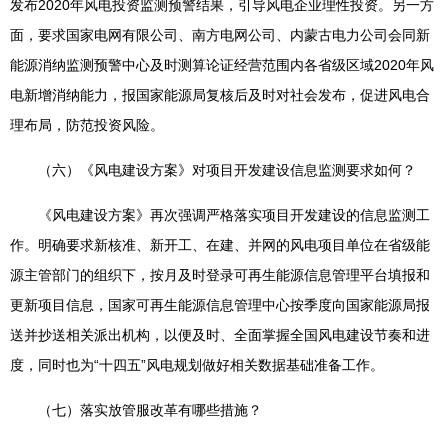
发布2020年风电投资监测预警结果，引导风电企业理性投资。另一方
面，要求国家电网有限公司、南方电网公司、内蒙古电力公司会同新
能源消纳监测预警中心及时测算论证经营范围内各省级区域2020年风
电新增消纳能力，报国家能源局复核后及时对社会发布，促进风电合
理布局，防范投资风险。
（六）《风电建设方案》对项目开发建设信息监测要求如何？
《风电建设方案》再次强调严格落实项目开发建设的信息监测工
作。明确要求新核准、新开工、在建、并网的风电项目单位在省级能
源主管部门的组织下，按月及时登录可再生能源信息管理平台填报和
更新项目信息，国家可再生能源信息管理中心按季度向国家能源局报
送并抄送相关派出机构，以便及时、全面掌握全国风电建设节奏和进
度，同时也为“十四五”风电规划做好相关数据基础准备工作。
（七）落实放管服改革有哪些措施？