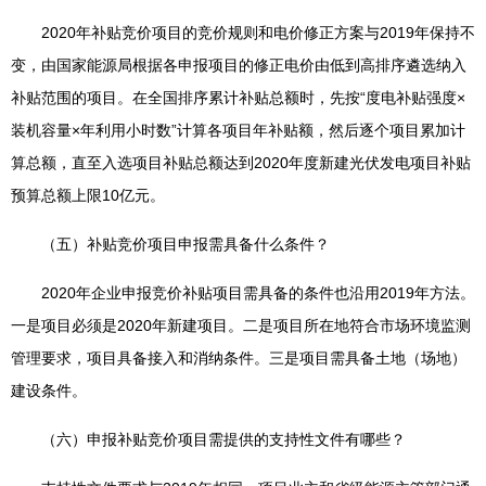
2020年补贴竞价项目的竞价规则和电价修正方案与2019年保持不
变，由国家能源局根据各申报项目的修正电价由低到高排序遴选纳入
补贴范围的项目。在全国排序累计补贴总额时，先按“度电补贴强度×
装机容量×年利用小时数”计算各项目年补贴额，然后逐个项目累加计
算总额，直至入选项目补贴总额达到2020年度新建光伏发电项目补贴
预算总额上限10亿元。
（五）补贴竞价项目申报需具备什么条件？
2020年企业申报竞价补贴项目需具备的条件也沿用2019年方法。
一是项目必须是2020年新建项目。二是项目所在地符合市场环境监测
管理要求，项目具备接入和消纳条件。三是项目需具备土地（场地）
建设条件。
（六）申报补贴竞价项目需提供的支持性文件有哪些？