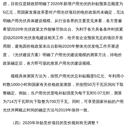
虑，目前仅是财政部明确了2020年新增户用光伏的补贴预算总额度为
5亿元，而国家发展改革委对户用光伏项目的电价政策尚未确定，无法
明确户用光伏具体建设规模。从行业各界的主要意见来看，各方普遍
希望2020年光伏政策文件能够尽快出台。为利于各方具备条件时抓紧
启动2020年光伏发电建设相关工作，给开发企业预留充足的项目开发
周期，避免因价格政策未出台影响2020年整体光伏发电工作开展进
度，《光伏建设方案》明确了户用光伏建设规模的测算方法，待电价
政策确定后，各方即可据此推算户用光伏建设规模。
规模具体测算方法为，按照户用光伏总补贴额度5亿元、年利用小
时数1000小时和国家有关价格政策测算，并按照50万千瓦区间向下取
整确定。例如，当户用光伏度电补贴强度为每千瓦时0.07元时，测算
为714万千瓦即向下取整为700万千瓦。同时，可享受国家补贴的户用
光伏并网截止时间的确定方法与2019年保持一致。
（四）2020年补贴竞价项目的竞价规则有无调整？