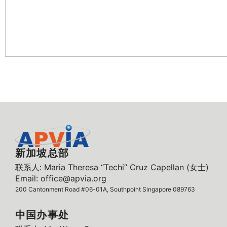
新加坡总部
联系人: Maria Theresa “Techi” Cruz Capellan (女士)
Email: office@apvia.org
200 Cantonment Road #06-01A, Southpoint Singapore 089763
中国办事处