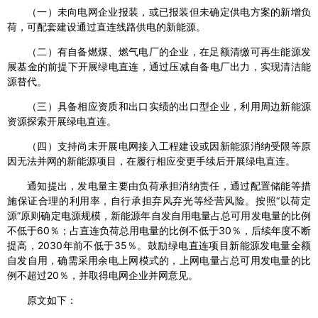
（一）未向电网企业报装，或已报装但未确定供电方案的新增负
荷，可配套建设通过直连线路供电的新能源。
（二）有自备燃煤、燃气电厂的企业，在足额清缴可再生能源发
展基金的前提下开展绿电直连，通过压减自备电厂出力，实现清洁能
源替代。
（三）具备相应资质和出口实绩的出口型企业，利用周边新能源
资源探索开展绿电直连。
（四）支持尚未开展电网接入工程建设或因新能源消纳受限等原
因无法并网的新能源项目，在履行相应变更手续后开展绿电直连。
通知提出，发电量主要由负荷承担消纳责任，通过配置储能等措
施保证合理的利用率，自行承担弃风弃光等经营风险。按照“以荷定
源”原则确定电源规模，新能源年自发自用电量占总可用发电量的比例
不低于60％；占直连负荷总用电量的比例不低于30％，后续年度不断
提高，2030年前不低于35％。鼓励绿电直连项目新能源发电量全额
自发自用，确需采用余电上网模式的，上网电量占总可用发电量的比
例不超过20％，并取得电网企业并网意见。
原文如下：