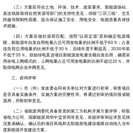
（三）方案应符合土地、环保、技术、政策要求。新能源场站、
直连线路取得自然资源等部门的支持性意见，排除“三区三线”、交叉
跨越等限制性因素。提出保证施工安全、用电安全、电能质量具体技
术措施。
（四）方案应做好源荷匹配。按照“以荷定源”原则确定电源规
模，新能源年自发自用电量占总可用发电量的比例不低于60％；占直
连负荷总用电量的比例不低于30％，后续年度不断提高，2030年前
不低于35％。鼓励绿电直连项目新能源发电量全额自发自用，确需采
用余电上网模式的，上网电量占总可用发电量的比例不超过20％，并
取得电网企业并网意见。
三、咨询评审
（一）市（州）发改委会同有关单位对方案进行初审，审查项目
是否具备实施条件、实施方案的完整性等。将通过初审的项目报省能
源局，并附初审意见。
（二）省能源局委托具备资质的第三方机构开展方案评审，听取
省电力公司、国家能源局华中监管局等意见，依据评审和征求意见情
况复函确认。确认后的项目风电和太阳能发电建设规模自动纳入当年
度新能源开发建设方案。