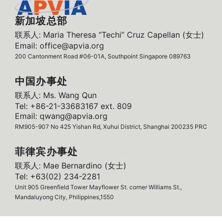
新加坡总部
联系人: Maria Theresa “Techi” Cruz Capellan (女士)
Email: office@apvia.org
200 Cantonment Road #06-01A, Southpoint Singapore 089763
中国办事处
联系人: Ms. Wang Qun
Tel: +86-21-33683167 ext. 809
Email: qwang@apvia.org
RM905-907 No 425 Yishan Rd, Xuhui District, Shanghai 200235 PRC
菲律宾办事处
联系人: Mae Bernardino (女士)
Tel: +63(02) 234-2281
Unit 905 Greenfield Tower Mayflower St. corner Williams St.,
Mandaluyong City, Philippines,1550