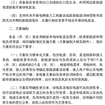
（三）具备相应资质和出口实绩的出口型企业，利用周边新能源
资源探索开展绿电直连。
（四）支持尚未开展电网接入工程建设或因新能源消纳受限等原
因无法并网的新能源项目，在履行相应变更手续后开展绿电直连。
二、方案编制
各县（市、区）发改局根据本地绿电直连需求，统筹新能源和用
电负荷资源，组织编制项目实施方案（方案编制大纲见附件）。项目
方案应符合以下要求：
（一）方案应为整体化方案。包含电源、负荷、直连线路和接入
系统、储能装置等内容。新能源场站与负荷原则上应位于同1个县
（市、区）或相邻的2个县（市、区），根据用电需求、用电特性、风
光资源、接入距离等合理确定新能源建设容量，接入用户和公共电网
产权分界点的用户侧；发电量主要由负荷承担消纳责任，通过配置储
能等措施保证合理的利用率，自行承担弃风弃光等经营风险。
（二）方案应明确投资主体。绿电直连项目电源可由负荷投资，
也可由发电企业或双方成立的合资公司投资，直连专线原则上应由负
荷、电源主体投资。负荷和电源不是同一投资主体的，应明确不同投
资主体的责任义务。原则上由负荷作为主责单位。