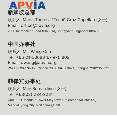
新加坡总部
联系人: Maria Theresa “Techi” Cruz Capellan (女士)
Email: office@apvia.org
200 Cantonment Road #06-01A, Southpoint Singapore 089763
中国办事处
联系人: Ms. Wang Qun
Tel: +86-21-33683167 ext. 809
Email: qwang@apvia.org
RM905-907 No 425 Yishan Rd, Xuhui District, Shanghai 200235 PRC
菲律宾办事处
联系人: Mae Bernardino (女士)
Tel: +63(02) 234-2281
Unit 905 Greenfield Tower Mayflower St. corner Williams St.,
Mandaluyong City, Philippines,1550