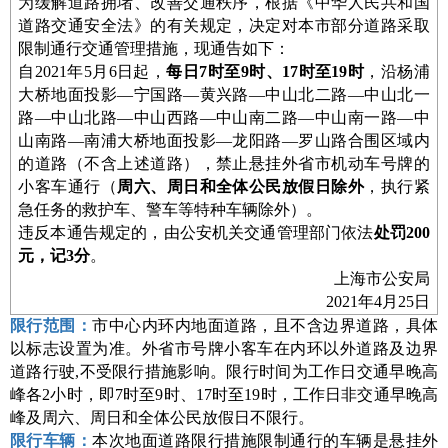
为缓解道路拥堵、改善交通秩序，根据《中华人民共和国
道路交通安全法》的有关规定，决定对本市部分道路采取
限制通行交通管理措施，现通告如下：
自2021年5月6日起，
每日7时至9时、17时至19时
，沿杨浦
大桥地面投影—宁国路—黄兴路—中山北二路—中山北一
路—中山北路—中山西路—中山南二路—中山南一路—中
山南路—南浦大桥地面投影—龙阳路—罗山路合围区域内
的道路（不含上述道路），禁止悬挂外省市机动车号牌的
小客车通行（
周六、周日和全体公民放假日除外
，执行紧
急任务的救护车、警车等特种车辆除外）。
违反本通告规定的，由公安机关交通管理部门依法
处罚200
元，记3分
。
上海市公安局
2021年4月25日
限行范围：
市中心内环内地面道路，且不含边界道路，具体
以标志设置为准。外省市号牌小客车在内环以外道路及边界
道路行驶
,不受限行措施影响。限行时间为工作日交通早晚高
峰各2小时，即7时至9时、17时至19时，工作日非交通早晚高
峰及周六、周日和全体公民放假日不限行。
限行车辆：
本次地面道路限行措施限制通行的车辆是悬挂外