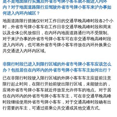
是不是地面限行实施后外省市号牌小客车就不能进入内环
内？对于地面道路限行后驾驶外省市号牌小客车来沪办事如
何进入内环内城区？
地面道路限行措施仅针对工作日的交通早晚高峰时段各
2个小
时，外省市号牌小客车在工作日非交通早晚高峰时段和周末
以及全体公民放假日，在内环内地面道路通行均不受限制。
对于来沪办事的外省市号牌小客车可在非交通早晚高峰时段
进入内环内，也可将外省市号牌小客车停放在内环外换乘公
共交通进入内环内区域。
非限行时段已进入到限行区域的外省市号牌小客车应该怎么
办？包括居住在内环内的外省市号牌小客车车主如何出行？
已在非限行时段驶入限行区域的外牌小客车车主应提前注意
限行起止时间，在限行开始前驶出限行区域，未能驶出的，
应将外省市号牌小客车就近停放至允许停车的地点。对于居
住在内环内的外省市号牌小客车车主，可在非交通早晚高峰
时段继续使用外省市号牌小客车，对于交通高峰时段确有出
行需要的车主，可通过搭乘公共交通或其他交通方式。