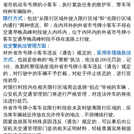
省市机动车号牌的小客车，执行紧急任务的救护车、警车等
特种车辆除外。
限行方式：
包括
“从限行区域外驶入限行区域”和“在限行区域
内通行”两种情况。即：在内环外的外省市号牌小客车不得在
交通早晚高峰时段驶入内环内，位于内环内的外省市号牌小
客车交通早晚高峰时段不得在道路上行驶。
在交警执法管理方面：
对外省市号牌小客车违反《通告》规定的，
采用非现场执法
方式，
也就是俗称的
“电子警察”执法，依法处200元罚款，记
3分。执勤民警现场发现外省市号牌小客车违反《通告》规定
的，对行驶中的车辆不予拦截，对处于停止状态的，进行宣
传劝导。
对限行时段内在相关限行区域周边道路
“掐点”等候的车辆，
公安机关交通管理部门将进行严格管理，对违法停车的将依
法进行处罚。
外省市号牌小客车在限行时段前未及时驶离限行区域的，应
当将车辆就近停放在允许停车的地点，不得继续行驶。
因紧急就医等特殊原因违反《通告》规定的，可以事后向公
安机关交通管理部门提供相关证明材料，经核查属实将根据