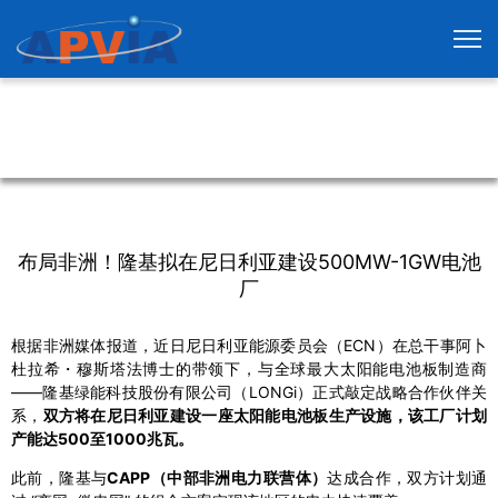
布局非洲！隆基拟在尼日利亚建设500MW-1GW电池
厂
根据非洲媒体报道，近日尼日利亚能源委员会（ECN）在总干事阿卜
杜拉希・穆斯塔法博士的带领下，与全球最大太阳能电池板制造商
——隆基绿能科技股份有限公司（LONGi）正式敲定战略合作伙伴关
系，
双方将在尼日利亚建设一座太阳能电池板生产设施，该工厂计划
产能达500至1000兆瓦。
此前，隆基与
CAPP（中部非洲电力联营体）
达成合作，双方计划通