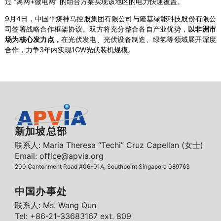
过 “离网+微电网” 的组合方案实现该地区的电力快速覆盖。
9月4日，中国平煤神马控股集团有限公司与隆基绿能科技股份有限公
司签署战略合作框架协议。双方将充分整合各自产业优势，
以非洲市
场为核心发力点，
在光伏发电、光伏设备制造、绿氢等领域展开深度
合作，力争3年内实现1GW光伏装机规模。
新加坡总部
联系人: Maria Theresa “Techi” Cruz Capellan (女士)
Email: office@apvia.org
200 Cantonment Road #06-01A, Southpoint Singapore 089763
中国办事处
联系人: Ms. Wang Qun
Tel: +86-21-33683167 ext. 809