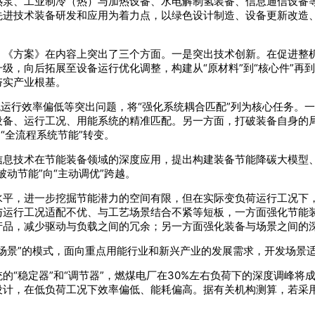
热泵、工业制冷（热）与加热设备、水电解制氢装备、信息通信设备
先进技术装备研发和应用为着力点，以绿色设计制造、设备更新改造
，《方案》在内容上突出了三个方面。一是突出技术创新。在促进整
，向后拓展至设备运行优化调整，构建从“原材料”到“核心件”再到
夯实产业根基。
统运行效率偏低等突出问题，将“强化系统耦合匹配”列为核心任务。
设备、运行工况、用能系统的精准匹配。另一方面，打破装备自身的
“全流程系统节能”转变。
信息技术在节能装备领域的深度应用，提出构建装备节能降碳大模型
动节能”向“主动调优”跨越。
水平，进一步挖掘节能潜力的空间有限，但在实际变负荷运行工况下
与运行工况适配不优、与工艺场景结合不紧等短板，一方面强化节能
产品，减少驱动与负载之间的冗余；另一方面强化装备与场景之间的
场景”的模式，面向重点用能行业和新兴产业的发展需求，开发场景
的“稳定器”和“调节器”，燃煤电厂在30%左右负荷下的深度调峰
设计，在低负荷工况下效率偏低、能耗偏高。据有关机构测算，若采