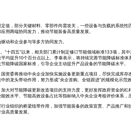
限定值，部分关键材料、零部件尚需攻关，一些设备与负载的系统性
和应用两端协同发力，推动节能装备高质量发展。
场驱动和企业参与等多方协同发力。
”。“十四五”以来，相关部门累计制定修订节能领域标准133项，其
平均提升10个百分点以上。李泰表示，将持续完善节能降碳标准体
批节能降碳国家标准，引导企业主动提升产品设备的节能降碳水平。
，国资委将推动中央企业加快实施设备更新重点项目，尽快完成库存
中的龙头带动作用，努力形成“央企首购、全链跟进”的规模化示范
，加大对节能降碳更新改造项目的支持力度，更好发挥政府资金的杠
业能效水平、节能高效设备占比等指标纳入中央企业考核评价体系，
行业组织的桥梁纽带作用，加强节能装备的政策宣贯、产品推广和技
行业高质量发展。