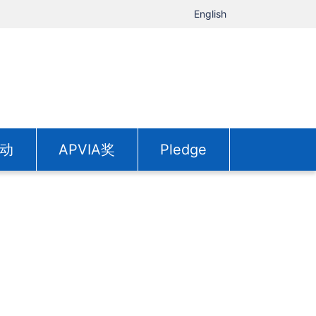
English
动
APVIA奖
Pledge