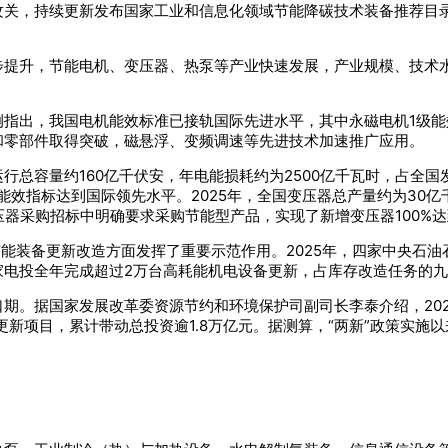
攻关，持续更新发布国家工业和信息化领域节能降碳技术装备推荐目
步提升，节能电机、变压器、热泵等产业快速发展，产业规模、技术
指出，我国电机能效标准已接轨国际先进水平，其中永磁电机1级能效
和零部件取得突破，磁悬浮、变频调速等先进技术加速推广应用。
总容量约160亿千伏安，年电能损耗约为2500亿千瓦时，占全国发
效指标达到国际领先水平。2025年，全国变压器总产量约为30亿
压器采购招标中明确要求采购节能型产品，实现了新增变压器100%
能装备更新改造方面发挥了重要示范作用。2025年，四家中央石油
家电投全年完成超过2万台高耗能机电设备更新，占库存改造任务的
期。据国家发展改革委资源节约和环境保护司副司长李泰介绍，202
更新项目，累计带动总投资逾1.8万亿元。据测算，“两新”政策实施