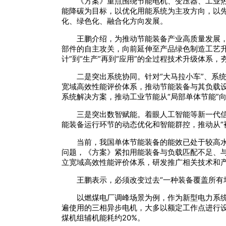
《方案》重点围绕节能电机、变压器、工业
能降碳为目标，以优化用能系统为主攻方向，以
化、绿色化、融合化方向发展。
王鹏介绍，为推动节能装备产业高质量发展
部件的自主攻关，向前延伸至产品绿色制造工艺升级
计”到“生产”再到“应用”的全过程技术升级体系，
二是突出系统协同。针对“大马拉小车”、系
宽域高效性能评价体系，推动节能装备与其负载
系统解决方案，推动工业节能从“局部单体节能”向
三是突出数智赋能。着眼人工智能等新一代
能装备运行环节的动态优化和智能群控，推动从“被
当前，我国单体节能装备的能效已处于较高
问题，《方案》紧扣用能装备与负载匹配不足、
立宽域高效性能评价体系，研发推广相关技术和
王鹏表示，必须改变过去“一种装备覆盖所有
以燃煤电厂调峰场景为例，作为新型电力系统
遍使用的三相异步电机，大多以额定工作点进行
煤机组辅机能耗约20%。