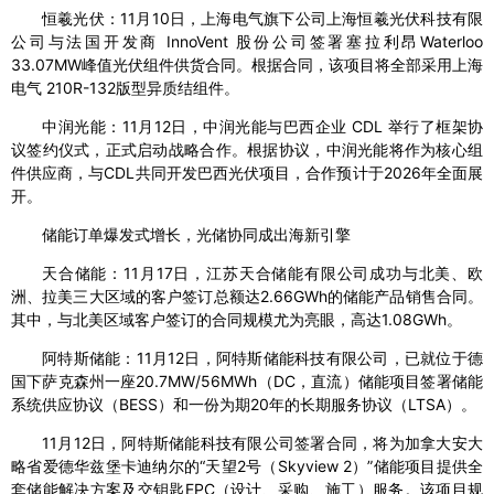
恒羲光伏：11月10日，上海电气旗下公司上海恒羲光伏科技有限
公司与法国开发商 InnoVent 股份公司签署塞拉利昂Waterloo
33.07MW峰值光伏组件供货合同。根据合同，该项目将全部采用上海
电气 210R-132版型异质结组件。
中润光能：11月12日，中润光能与巴西企业 CDL 举行了框架协
议签约仪式，正式启动战略合作。根据协议，中润光能将作为核心组
件供应商，与CDL共同开发巴西光伏项目，合作预计于2026年全面展
开。
储能订单爆发式增长，光储协同成出海新引擎
天合储能：11月17日，江苏天合储能有限公司成功与北美、欧
洲、拉美三大区域的客户签订总额达2.66GWh的储能产品销售合同。
其中，与北美区域客户签订的合同规模尤为亮眼，高达1.08GWh。
阿特斯储能：11月12日，阿特斯储能科技有限公司，已就位于德
国下萨克森州一座20.7MW/56MWh（DC，直流）储能项目签署储能
系统供应协议（BESS）和一份为期20年的长期服务协议（LTSA）。
11月12日，阿特斯储能科技有限公司签署合同，将为加拿大安大
略省爱德华兹堡卡迪纳尔的“天望2号（Skyview 2）”储能项目提供全
套储能解决方案及交钥匙EPC（设计、采购、施工）服务。该项目规