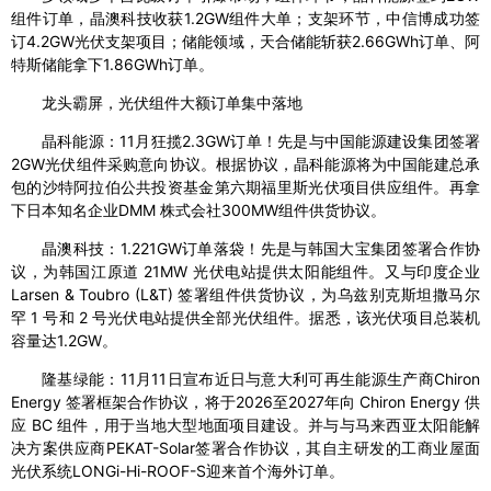
组件订单，晶澳科技收获1.2GW组件大单；支架环节，中信博成功签
订4.2GW光伏支架项目；储能领域，天合储能斩获2.66GWh订单、阿
特斯储能拿下1.86GWh订单。
龙头霸屏，光伏组件大额订单集中落地
晶科能源：11月狂揽2.3GW订单！先是与中国能源建设集团签署
2GW光伏组件采购意向协议。根据协议，晶科能源将为中国能建总承
包的沙特阿拉伯公共投资基金第六期福里斯光伏项目供应组件。再拿
下日本知名企业DMM 株式会社300MW组件供货协议。
晶澳科技：1.221GW订单落袋！先是与韩国大宝集团签署合作协
议，为韩国江原道 21MW 光伏电站提供太阳能组件。又与印度企业
Larsen & Toubro (L&T) 签署组件供货协议，为乌兹别克斯坦撒马尔
罕 1 号和 2 号光伏电站提供全部光伏组件。据悉，该光伏项目总装机
容量达1.2GW。
隆基绿能：11月11日宣布近日与意大利可再生能源生产商Chiron
Energy 签署框架合作协议，将于2026至2027年向 Chiron Energy 供
应 BC 组件，用于当地大型地面项目建设。并与与马来西亚太阳能解
决方案供应商PEKAT-Solar签署合作协议，其自主研发的工商业屋面
光伏系统LONGi-Hi-ROOF-S迎来首个海外订单。