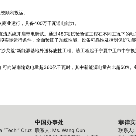
流系统顺利投运。
投入商业运行，具备400万千瓦送电能力。
高端直流系统开启带电调试。通过480项试验验证工程在不同工况下
模拟实际运行条件，全面验证了系统性能、设备可靠性及控制保护功
批的“沙戈荒”新能源基地外送标志性工程。该工程起于宁夏中卫市中宁
年可向湖南输送电量超360亿千瓦时，其中新能源电量占比超50%。
中国办事处
菲律宾
 “Techi” Cruz
联系人: Ms. Wang Qun
联系人: M