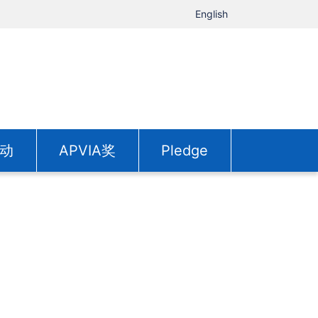
English
动
APVIA奖
Pledge