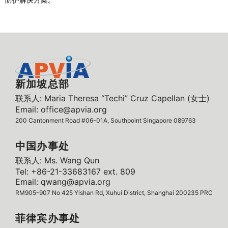
新加坡总部
联系人: Maria Theresa “Techi” Cruz Capellan (女士)
Email: office@apvia.org
200 Cantonment Road #06-01A, Southpoint Singapore 089763
中国办事处
联系人: Ms. Wang Qun
Tel: +86-21-33683167 ext. 809
Email: qwang@apvia.org
RM905-907 No 425 Yishan Rd, Xuhui District, Shanghai 200235 PRC
菲律宾办事处