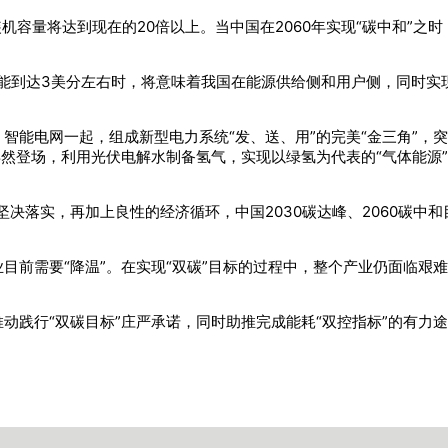
机容量将达到现在的20倍以上。当中国在2060年实现“碳中和”之
能到达3美分左右时，将意味着我国在能源供给侧和用户侧，同时实现转
智能电网一起，组成新型电力系统“发、送、用”的完美“金三角”，
焕然登场，利用光伏电解水制备氢气，实现以绿氢为代表的“气体能源
决落实，再加上良性的经济循环，中国2030碳达峰、2060碳中和
目前需要“降温”。在实现“双碳”目标的过程中，整个产业仍面临艰
动践行“双碳目标”庄严承诺，同时助推完成能耗“双控指标”的有力