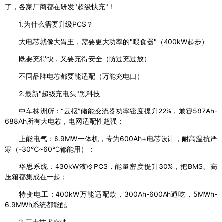
了，各家厂商都在研发"超级快充"！
1.为什么需要升级PCS？
大电芯就像大胃王，需要更大功率的"喂食器"（400kW起步）
既要充得快，又要充得安全（防过充过放）
不同品牌电芯都要能适配（万能充电口）
2.最新"超级充电头"黑科技
中车株洲所：“云枢”储能变流器功率密度提升22%，兼容587Ah-
688Ah所有大电芯，电网适配性超强；
上能电气：6.9MW一体机，专为600Ah+电芯设计，耐高温抗严
寒（-30℃~60℃都能用）；
华思系统：430kW液冷PCS，能量密度提升30%，把BMS、高
压箱都集成在一起；
特变电工：400kW万能适配款，300Ah-600Ah通吃，5MWh-
6.9MWh系统都能配
3.三大技术突破