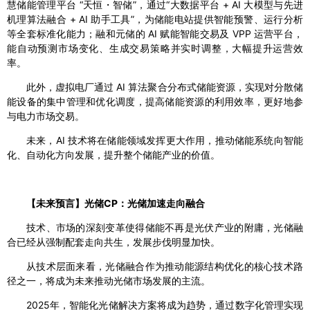
慧储能管理平台 “天恒・智储”，通过“大数据平台 + AI 大模型与先进
机理算法融合 + AI 助手工具”，为储能电站提供智能预警、运行分析
等全套标准化能力；融和元储的 AI 赋能智能交易及 VPP 运营平台，
能自动预测市场变化、生成交易策略并实时调整，大幅提升运营效
率。
此外，虚拟电厂通过 AI 算法聚合分布式储能资源，实现对分散储
能设备的集中管理和优化调度，提高储能资源的利用效率，更好地参
与电力市场交易。
未来，AI 技术将在储能领域发挥更大作用，推动储能系统向智能
化、自动化方向发展，提升整个储能产业的价值。
【未来预言】光储CP：光储加速走向融合
技术、市场的深刻变革使得储能不再是光伏产业的附庸，光储融
合已经从强制配套走向共生，发展步伐明显加快。
从技术层面来看，光储融合作为推动能源结构优化的核心技术路
径之一，将成为未来推动光储市场发展的主流。
2025年，智能化光储解决方案将成为趋势，通过数字化管理实现