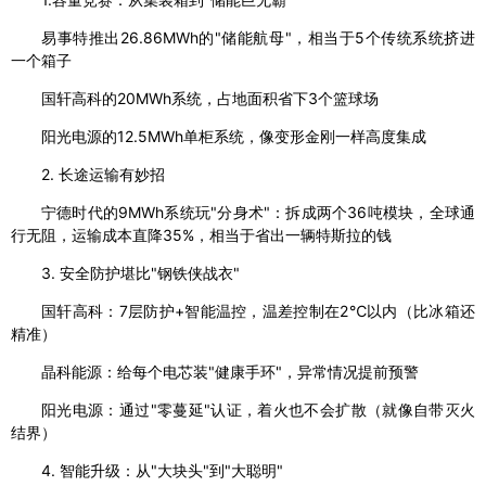
易事特推出26.86MWh的"储能航母"，相当于5个传统系统挤进
一个箱子
国轩高科的20MWh系统，占地面积省下3个篮球场
阳光电源的12.5MWh单柜系统，像变形金刚一样高度集成
2. 长途运输有妙招
宁德时代的9MWh系统玩"分身术"：拆成两个36吨模块，全球通
行无阻，运输成本直降35%，相当于省出一辆特斯拉的钱
3. 安全防护堪比"钢铁侠战衣"
国轩高科：7层防护+智能温控，温差控制在2℃以内（比冰箱还
精准）
晶科能源：给每个电芯装"健康手环"，异常情况提前预警
阳光电源：通过"零蔓延"认证，着火也不会扩散（就像自带灭火
结界）
4. 智能升级：从"大块头"到"大聪明"