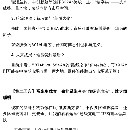
瑞浦兰钧、中创新航等选择392Ah路线，主打"稳字诀"——技术
成熟、量产快，短期内仍有市场空间。
3. 暗流涌动：新玩家与"幕后大佬"
楚能、国轩高科推出588Ah电芯，背后可能有海博思创、华为的
影子。
双登股份的601Ah电芯，传闻海博思创也参与定义。
4. 未来战局：谁能笑到最后？
目前来看，587Ah vs. 684Ah的"路线之争"仍将持续，而392Ah
则可能在中短期市场占据一席之地。最终谁能胜出？市场说了算！
【第二回合】系统集成赛：储能系统变身"超级充电宝"，越大越
聪明
现在的储能系统就像在玩"俄罗斯方块"，不仅要比谁摞得高，还
要比谁更聪明、更安全。让我们看看这些"超级充电宝"都有哪些黑科
技：
1.容量竞赛：从集装箱到"储能巨无霸"