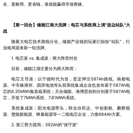
全、更耐用、更省钱，谁就能赢得市场青睐。
【第一回合】储能江湖大洗牌：电芯与系统商上演"选边站队"大
战
随着大电芯技术路线分化，储能产业链的玩家们纷纷"站队"，行
业格局迎来新一轮洗牌。
1. 电芯派 vs. 集成派：两大阵营对垒
目前，储能江湖主要分为两大阵营：
电芯主导派：以宁德时代为首，坚定押注587Ah路线。南都电
源、中车株洲所、因湃电池等头部系统集成企业也发布基于587Ah电
芯的6.25MWh集装箱系统；天合储能、海博思创则分别基于587Ah电
芯，开发了7MWh系统、7.81MWh系统。
系统集成派：阳光电源带头，联合欣旺达、中创新航、鹏辉能
源、楚能新能源、蜂巢能源等一二线电芯企业，力推684Ah方案。
2. 第三势力搅局：392Ah的"保守派"