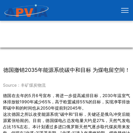
德国撤销2035年能源系统碳中和目标 为煤电留空间！
Source：丰矿煤炭物流
德国在去年的5月6号宣布，将进一步提高减排目标，2030年温室气
体排放较1990年减少65%，高于欧盟减排55%的目标，实现净零排放
即碳中和的时间也从2050年提前到2045年。
这次德国之所以改变能源系统“碳中和”目标，关键还是俄乌冲突后能
源紧张给闹的。目前，德国煤电占总发电量大约是27%，天然气发电
占比15%左右。本计划通过多进口俄罗斯天然气逐步取代煤炭用来发
电，但现在“北溪-2”遥遥无期，“北溪-1”进入年度修护期，煤电替代计