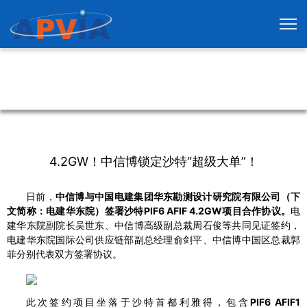
4.2GW！中信博锁定沙特“超级大单”！
日前，
中信博与中国电建集团华东勘测设计研究院有限公司（下
文简称：电建华东院）签署沙特PIF6 AFIF 4.2GW项目合作协议。
电
建华东院副院长吴世东、中信博高级副总裁周石俊等共同见证签约，
电建华东院国际公司供应链部副总经理俞剑平、中信博中国区总裁郭
菲分别代表双方签署协议。
此次签约项目坐落于沙特首都利雅得，包含
PIF6 AFIF1