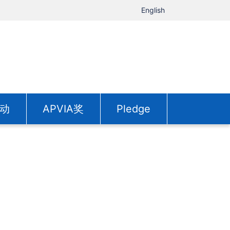
English
动
APVIA奖
Pledge