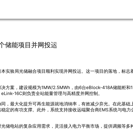
本首个储能项目并网投运
日本实验局光储融合项目顺利实现并网投运。这一项目的落地，标志
建设规模为1MW/2.5MWh，由6台eBlock-418A储能柜和1台eL
Link-16C则负责全站能量管理与高精度并网控制。
协同，最大化提升可再生能源就地消纳率，有效减少弃光。在此基础
供稳定的有功支撑。此外，系统支持接收远端聚合商EMS系统与电力
对光储电站的复杂应用需求，灵活接入电力平衡市场，提供调频等多种