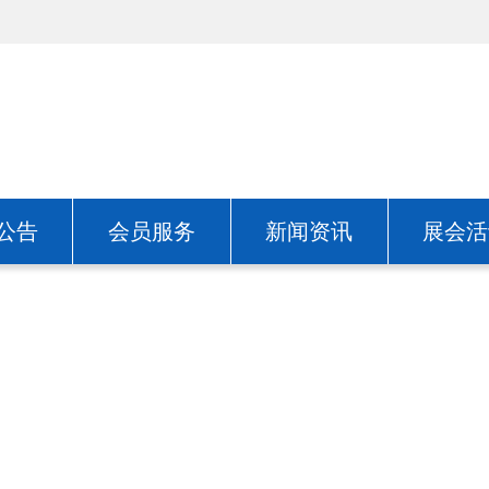
公告
会员服务
新闻资讯
展会活