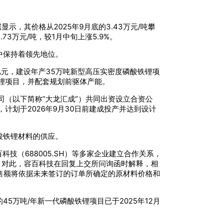
示，其价格从2025年9月底的3.43万元/吨攀
3万元/吨，较1月中旬上涨5.9%。
中保持着领先地位。
亿元，建设年产35万吨新型高压实密度磷酸铁锂项
铁锂项目，并配套规划前驱体产能。
司（以下简称“大龙汇成”）共同出资设立合资公
计划于2026年9月30日前建成投产并达到设计
酸铁锂材料的供应。
百科技（688005.SH）等多家企业建立合作关系，
。对此，容百科技在回复上交所问询函时解释，相
销售额将依据未来签订的订单所确定的原材料价格和
万吨/年新一代磷酸铁锂项目已于2025年12月