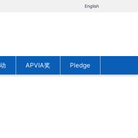
English
动
APVIA奖
Pledge