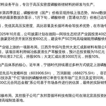
材料业务平台，专注于高压实密度磷酸铁锂材料的研发与生产。
年第四季度起，磷酸铁锂（国产）价格呈现持续上涨态势。Wind数据显
日发布的最新数据亦显示，1月下旬，磷酸铁锂（普通动力型）价格已达5.7
料，凭借其高压实密度、高比容量及长循环寿命等技术优势，在市场
025年10月底，公司披露计划在德阳—阿坝生态经济产业园投资40
霍洛旗蒙苏经济开发区投资60亿元，建设年产50万吨高端储能用磷酸
产业链上游的一项新布局。江西升华拟与贵州大龙汇成新材料有限公
。该项目将利用铜冶炼废渣生产草酸亚铁，预计总投资额为15亿元，
资2.7亿元，持股90%；大龙汇成出资3000万元，持股10%。
池产品体系的核心。近年来，宁德时代持续通过多种方式锁定上游磷
后与龙蟠科技（603906.SH）、万润新能（688275.SH）、容
技涉及“千亿”级别的磷酸铁锂订单曾引发市场广泛关注及监管问询
200亿元合同总金额”系公司基于市场条件进行的估算，最终的实际
极布局。其控股子公司广东邦普循环科技有限公司在湖北宜昌投资的45
锂高端制造基地。