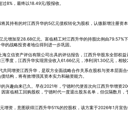
8%，最终以18.49元/股报收。
将其持有的对江西升华的5亿元债权转化为股权，认缴新增注册资本4.
亿元增加至28.68亿元。富临精工对江西升华的持股比例由79.57%
江西升华的战略投资者地位得到进一步巩固。
上海立信资产评估有限公司出具的评估报告，江西升华股东全部权益评估价
前三季度，江西升华实现营业收入61.66亿元，净利润1.30亿元，相
代共同增资江西升华，是双方全面战略合作关系在股权与资本层面合
负债结构，将有效增强其资本实力和融资能力。
兴趣由来已久。早在2021年，宁德时代便首次向江西升华增资2000
年8月，因富临精工回购股权，宁德时代一度退出股东名单，但仅隔数月，
63亿元增资，意图获得江西升华51%的控股权，该方案于2026年1