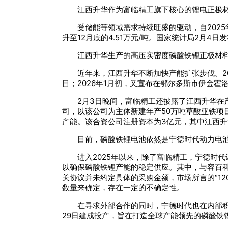
江西升华作为富临精工旗下核心的锂电正极
受储能等领域需求持续旺盛的驱动，自2025
升至12月底的4.51万元/吨。国家统计局2月4
江西升华生产的高压实密度磷酸铁锂正极材
近年来，江西升华不断加快产能扩张步伐。2
目；2026年1月初，又宣布在鄂尔多斯市伊金
2月3日晚间，富临精工还披露了江西升华在
司，以该公司为主体新建年产50万吨草酸亚铁项目
产能。该合资公司注册资本为3亿元，其中江西升华出
目前，磷酸铁锂电池依然是宁德时代动力电
进入2025年以来，除了富临精工，宁德时代还先
以确保磷酸铁锂产能的稳定供应。其中，与容百科
关协议并未约定具体的采购金额，市场所言的“1
数量来确定，存在一定的不确定性。
在寻求外部合作的同时，宁德时代也在内部积
29日建成投产，旨在打造全球产能领先的磷酸铁